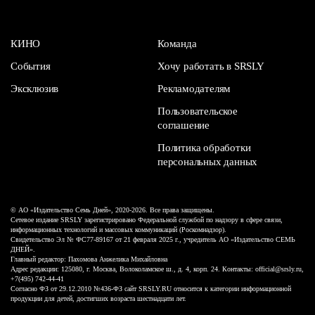
КИНО
Команда
События
Хочу работать в SRSLY
Эксклюзив
Рекламодателям
Пользовательское
соглашение
Политика обработки
персональных данных
© АО «Издательство Семь Дней», 2020-2026. Все права защищены.
Сетевое издание SRSLY зарегистрировано Федеральной службой по надзору в сфере связи,
информационных технологий и массовых коммуникаций (Роскомнадзор).
Свидетельство Эл № ФС77-89167 от 21 февраля 2025 г., учредитель АО «Издательство СЕМЬ
ДНЕЙ».
Главный редактор: Пахомова Анжелика Михайловна
Адрес редакции: 125080, г. Москва, Волоколамское ш., д. 4, корп. 24. Контакты: official@srsly.ru,
+7(495) 742-44-41
Согласно ФЗ от 29.12.2010 №436-ФЗ сайт SRSLY.RU относится к категории информационной
продукции для детей, достигших возраста шестнадцати лет.