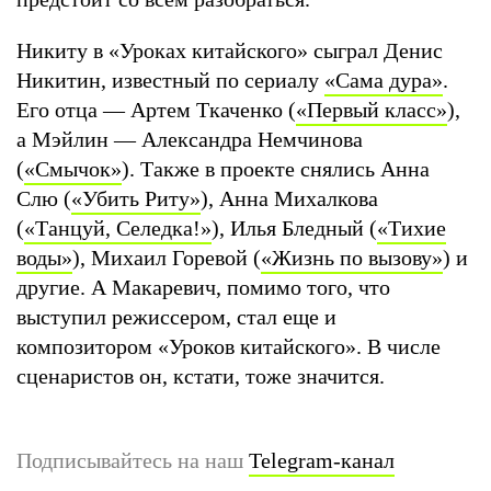
Никиту в «Уроках китайского» сыграл Денис
Никитин, известный по сериалу
«Сама дура»
.
Его отца — Артем Ткаченко (
«Первый класс»
),
а Мэйлин — Александра Немчинова
(
«Смычок»
). Также в проекте снялись Анна
Слю (
«Убить Риту»
), Анна Михалкова
(
«Танцуй, Селедка!»
), Илья Бледный (
«Тихие
воды»
), Михаил Горевой (
«Жизнь по вызову»
) и
другие. А Макaревич, помимо того, что
выступил режиссером, стал еще и
композитором «Уроков китайского». В числе
сценаристов он, кстати, тоже значится.
Подписывайтесь на наш
Telegram-канал