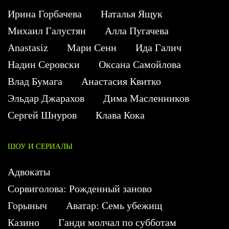
Ирина Горбачева
Наталья Ящук
Михаил Галустян
Алла Пугачева
Anastasiz
Мари Сенн
Ида Галич
Надин Серовски
Оксана Самойлова
Влад Бумага
Анастасия Квитко
Эльдар Джарахов
Дима Масленников
Сергей Шнуров
Клава Кока
ШОУ И СЕРИАЛЫ
Адвокаты
Сорвиголова: Рожденный заново
Горыныч
Аватар: Семь убежищ
Казино
Ганди молчал по субботам