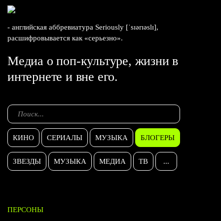
- английская аббревиатура Seriously [ˈsɪərɪəslɪ],
расшифровывается как «серьезно».
Медиа о поп-культуре, жизни в
интернете и вне его.
КИНО
СЕРИАЛЫ
МУЗЫКА
БЛОГЕРЫ
ЗВЕЗДЫ
МУЗЫКА
МЕДИА
ТВ
...
ПЕРСОНЫ