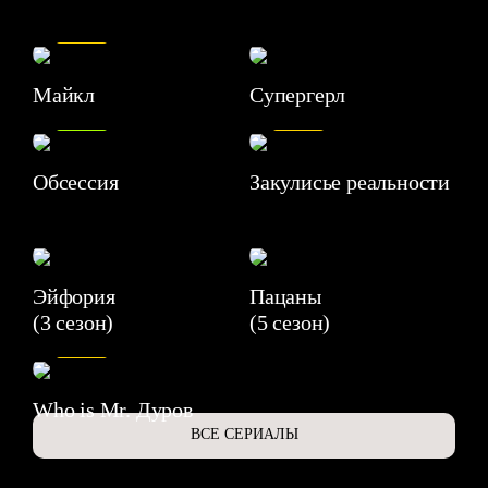
7.5
Майкл
Супергерл
8.2
7.1
Обсессия
Закулисье реальности
Эйфория
Пацаны
(3 сезон)
(5 сезон)
6.3
Who is Mr. Дуров
ВСЕ СЕРИАЛЫ