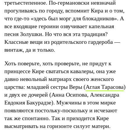
третьестепенное. По-германовски невзначай
прогуливаясь по городу, вспомнит Кира и о том,
что где-то «здесь был морг для блокадников». А
все входящие героини озвучивает капельная
песня Золушки. Но что вся эта традиция?
Классные вещи из родительского гардероба —
винтаж, да и только.
Хоть поверьте, хоть проверьте, не придут к
принцессе Кире свататься кавалеры, она уже
давно невольный матриарх своего женского
царства: младшей сестры Веры (
Аглая Тарасова
)
и двух ее дочерей (Анна Осипова, Александра
Евдокия Бакурадзе). Мужчины в этом мирке
появляются постольку-поскольку и исчезают
так же спонтанно. Так и приходится Кире
высматривать на горизонте силуэт матери.