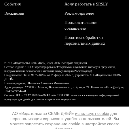
События
Хочу работать в SRSLY
Эксклюзив
Рекламодателям
Пользовательское
соглашение
Политика обработки
персональных данных
© АО «Издательство Семь Дней», 2020-2026. Все права защищены.
Сетевое издание SRSLY зарегистрировано Федеральной службой по надзору в сфере связи,
информационных технологий и массовых коммуникаций (Роскомнадзор).
Свидетельство Эл № ФС77-89167 от 21 февраля 2025 г., учредитель АО «Издательство СЕМЬ
ДНЕЙ».
Главный редактор: Пахомова Анжелика Михайловна
Адрес редакции: 125080, г. Москва, Волоколамское ш., д. 4, корп. 24. Контакты: official@srsly.ru,
+7(495) 742-44-41
Согласно ФЗ от 29.12.2010 №436-ФЗ сайт SRSLY.RU относится к категории информационной
продукции для детей, достигших возраста шестнадцати лет.
Design by White Russian
АО «Издательство СЕМЬ ДНЕЙ»
использует cookie
для
персонализации сервисов и удобства пользователей. Вы
16+
можете запретить сохранение cookie в настройках своего