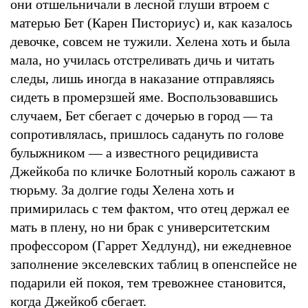
они отшельничали в лесной глуши втроем с
матерью Бет (Карен Писториус) и, как казалось
девочке, совсем не тужили. Хелена хоть и была
мала, но училась отстреливать дичь и читать
следы, лишь иногда в наказание отправляясь
сидеть в промерзшей яме. Воспользовавшись
случаем, Бет сбегает с дочерью в город — та
сопротивлялась, пришлось садануть по голове
булыжником — а известного рецидивиста
Джейкоба по кличке Болотный король сажают в
тюрьму. За долгие годы Хелена хоть и
примирилась с тем фактом, что отец держал ее
мать в плену, но ни брак с университетским
профессором (Гаррет Хедлунд), ни ежедневное
заполнение экселевских таблиц в опенспейсе не
подарили ей покоя, тем тревожнее становится,
когда Джейкоб сбегает.