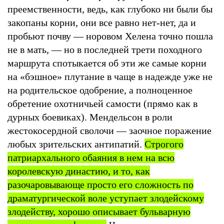
преемственности, ведь, как глубоко ни были бы
закопаны корни, они все равно нет-нет, да и
пробьют почву — норовом Хелена точно пошла
не в мать, — но в последней трети походного
маршрута спотыкается об эти же самые корни
на «бэшное» плутание в чаще в надежде уже не
на родительское одобрение, а полноценное
обретение охотничьей самости (прямо как в
дурных боевиках). Мендельсон в роли
жестокосердной сволочи — заочное поражение
любых зрительских антипатий.
Строгого
патриархального обаяния в нем на всю
королевскую династию, и то, как
разочаровывающе просто его сложность по
драматургической воле уступает злодейскому
злодейству, хорошо описывает бульварную