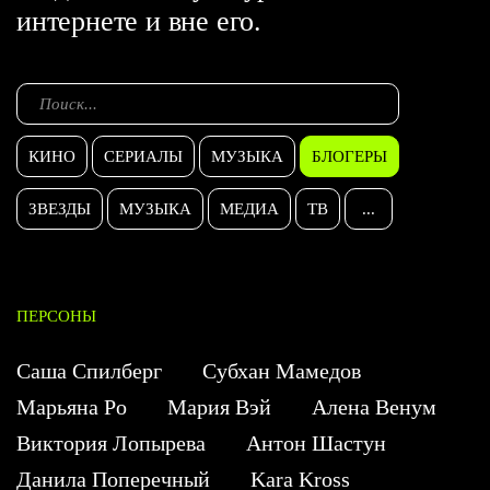
интернете и вне его.
КИНО
СЕРИАЛЫ
МУЗЫКА
БЛОГЕРЫ
ЗВЕЗДЫ
МУЗЫКА
МЕДИА
ТВ
...
ПЕРСОНЫ
Саша Спилберг
Субхан Мамедов
Марьяна Ро
Мария Вэй
Алена Венум
Виктория Лопырева
Антон Шастун
Данила Поперечный
Kara Kross