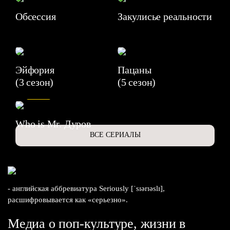
Обсессия
Закулисье реальности
Эйфория
Пацаны
(3 сезон)
(5 сезон)
6.3
Who is Mr. Дуров
ВСЕ СЕРИАЛЫ
- английская аббревиатура Seriously [ˈsɪərɪəslɪ],
расшифровывается как «серьезно».
Медиа о поп-культуре, жизни в