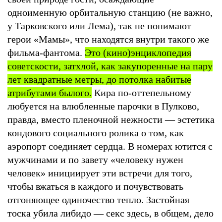
одноименную орбитальную станцию (не важно,
у Тарковского или Лема), так не понимают
герои «Мамы», что находятся внутри такого же
фильма-фантома.
Это (кино)энциклопедия
советскости, затхлой, как закупоренные на пару
лет квадратные метры, до потолка набитые
атрибутами былого.
Кира по-оттепельному
любуется на влюбленные парочки в Пулково,
правда, вместо пленочной нежности — эстетика
кондового социального ролика о том, как
аэропорт соединяет сердца. В номерах ютится с
мужчинами и по завету «человеку нужен
человек» инициирует эти встречи для того,
чтобы вжаться в каждого и почувствовать
отгоняющее одиночество тепло. Застойная
тоска убила либидо — секс здесь, в общем, дело