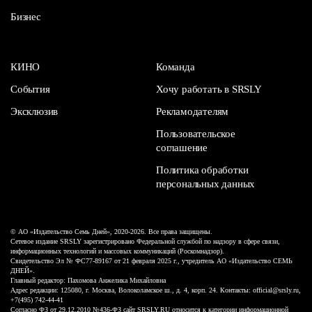
Бизнес
КИНО
Команда
События
Хочу работать в SRSLY
Эксклюзив
Рекламодателям
Пользовательское
соглашение
Политика обработки
персональных данных
© АО «Издательство Семь Дней», 2020-2026. Все права защищены.
Сетевое издание SRSLY зарегистрировано Федеральной службой по надзору в сфере связи,
информационных технологий и массовых коммуникаций (Роскомнадзор).
Свидетельство Эл № ФС77-89167 от 21 февраля 2025 г., учредитель АО «Издательство СЕМЬ
ДНЕЙ».
Главный редактор: Пахомова Анжелика Михайловна
Адрес редакции: 125080, г. Москва, Волоколамское ш., д. 4, корп. 24. Контакты: official@srsly.ru,
+7(495) 742-44-41
Согласно ФЗ от 29.12.2010 №436-ФЗ сайт SRSLY.RU относится к категории информационной