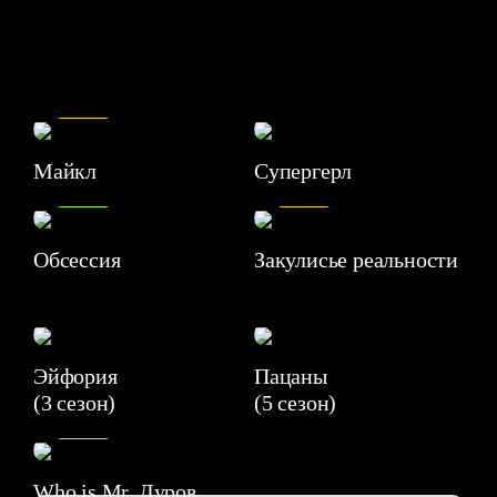
7.5
Майкл
Супергерл
8.2
7.1
Обсессия
Закулисье реальности
Эйфория
Пацаны
(3 сезон)
(5 сезон)
6.3
Who is Mr. Дуров