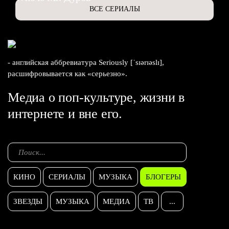
ВСЕ СЕРИАЛЫ
- английская аббревиатура Seriously [ˈsɪərɪəslɪ],
расшифровывается как «серьезно».
Медиа о поп-культуре, жизни в
интернете и вне его.
КИНО
СЕРИАЛЫ
МУЗЫКА
БЛОГЕРЫ
ЗВЕЗДЫ
МУЗЫКА
МЕДИА
ТВ
...