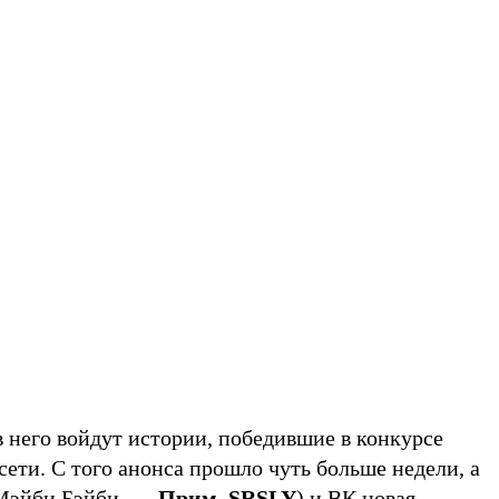
него войдут истории, победившие в конкурсе
сети. С того анонса прошло чуть больше недели, а
 Мэйби Бэйби. —
Прим. SRSLY
) и ВК новая