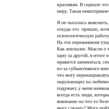
красивым. В сериале это
меру. Такая невосприим
Я не пыталась выяснить
откуда это пришло, хот
психологическую работу.
На эти переживания ухо
Как апельсин. Мысли о т
одну за другой, в итоге 
нравится заниматься, сем
из-за субъективного мне
что могу перенаправлят
окружающих на любимое 
подумает, у меня начина
всегда есть люди, котор
внимание на что-то более
могу сделать? Могу пой