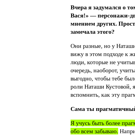
Вчера я задумался о то
Вася!» — персонажи-дв
мнением других. Просто
замечала этого?
Они разные, но у Наташи
вижу в этом подходе к ж
люди, которые не учитыв
очередь, наоборот, учит
выгодно, чтобы тебе был
роли Наташи Кустовой, я
вспомнить, как эту пра
Сама ты прагматичны
Я учусь быть более праг
обо всем забываю.
Наприм