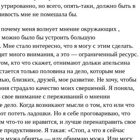
 утрированно, но всего, опять-таки, должно быть в
чивость мне не помешала бы.
, почему меня волнует мнение окружающих ,
я можно было бы устроить большую
 Мне стало интересно, что я могу с этим сделать.
дит много внимания, а это — ограниченный ресурс.
ом, кто что скажет, отнимают дольки апельсина
остается только половина на дело, которым мне
ью, близких, друзей, мое развитие. Не хочу, чтобы
ния страдало качество моих свершений. Я поняла,
ь свое внимание с переживаний о мнении
дело. Когда возникают мысли о том, кто или что
ют потеть ладошки. Но я себе проговариваю, что
ым что-то не нравится, и лучше перенаправить свое
 продуктивное. Я такая: «Стоп, а что я сейчас
ти мужа обнять» — иду обнимаю мужа. Или могу