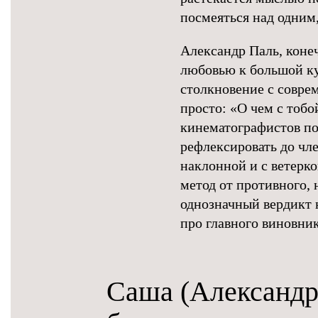
посмеяться над одним
Александр Паль, конеч
любовью к большой кул
столкновение с совре
просто: «О чем с тоб
кинематографистов по
рефлексировать до чл
наклонной и с ветерком
метод от противного, 
однозначный вердикт 
про главного виновни
Саша (Александр