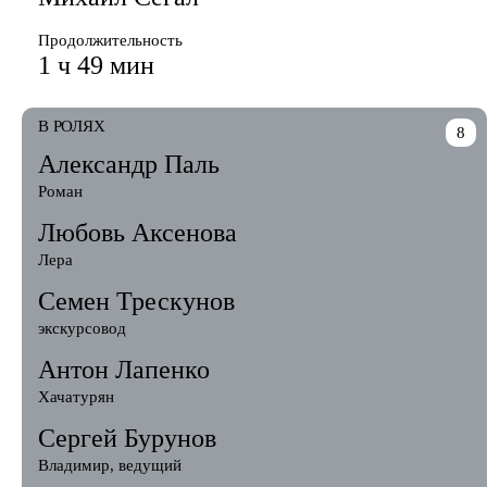
Продолжительность
1 ч 49 мин
В РОЛЯХ
8
Александр Паль
Роман
Любовь Аксенова
Лера
Семен Трескунов
экскурсовод
Антон Лапенко
Хачатурян
Сергей Бурунов
Владимир, ведущий