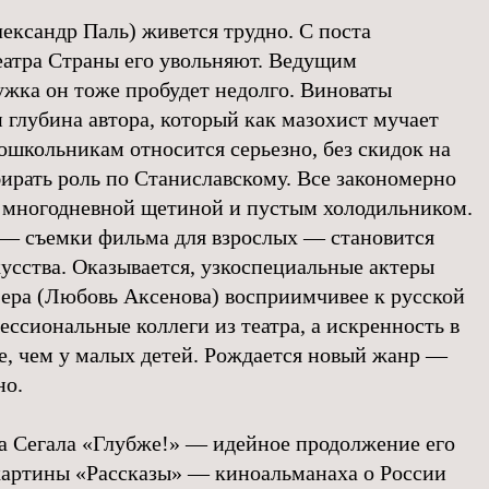
ександр Паль) живется трудно. С поста
еатра Страны его увольняют. Ведущим
ужка он тоже пробудет недолго. Виноваты
 глубина автора, который как мазохист мучает
ошкольникам относится серьезно, без скидок на
збирать роль по Станиславскому. Все закономерно
 многодневной щетиной и пустым холодильником.
 — съемки фильма для взрослых — становится
усства. Оказывается, узкоспециальные актеры
Лера (Любовь Аксенова) восприимчивее к русской
ессиональные коллеги из театра, а искренность в
че, чем у малых детей. Рождается новый жанр —
но.
 Сегала «Глубже!» — идейное продолжение его
картины «Рассказы» — киноальманаха о России