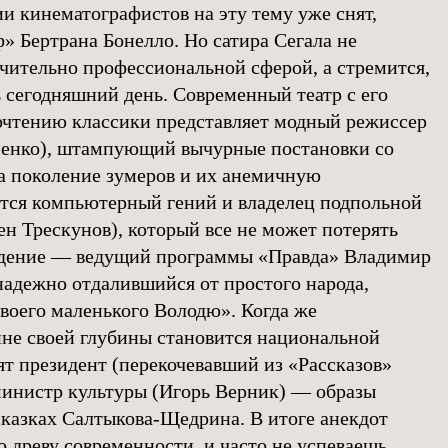
и кинематографистов на эту тему уже снят,
» Бертрана Бонелло. Но сатира Сегала не
чительно профессиональной сферой, а стремится,
ь сегодняшний день. Современный театр с его
очтению классики представляет модный режиссер
пенко), штампующий вычурные постановки со
За поколение зумеров и их анемичную
ется компьютерный гений и владелец подпольной
н Трескунов), который все не может потерять
видение — ведущий программы «Правда» Владимир
надежно отдалившийся от простого народа,
своего маленького Володю». Когда же
не своей глубины становится национальной
ят президент (перекочевавший из «Рассказов»
министр культуры (Игорь Верник) — образы
сказках Салтыкова-Щедрина. В итоге анекдот
 древу современности, и часто не успеваешь