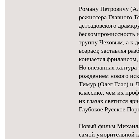
Роману Петровичу (Ал
режиссера Главного Т
детсадовского драмкр
бескомпромиссность и
труппу Чеховым, а к д
возраст, заставляя ра
кончается фрилансом,
Но внезапная халтура
рождением нового иск
Тимур (Олег Гаас) и 
классике, чем их проф
их глазах светится яр
Глубокое Русское Пор
Новый фильм Михаила
самой уморительной 