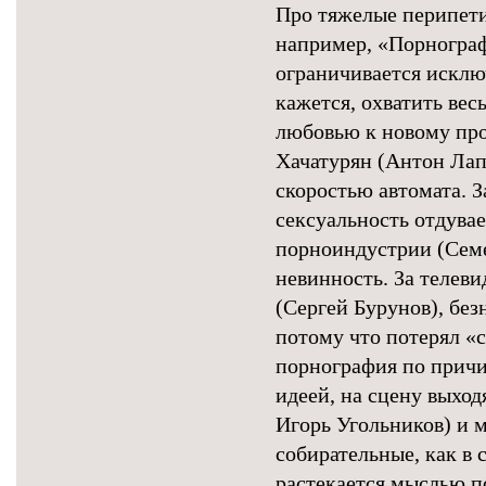
Про тяжелые перипети
например, «Порнограф
ограничивается исклю
кажется, охватить вес
любовью к новому пр
Хачатурян (Антон Ла
скоростью автомата. 
сексуальность отдува
порноиндустрии (Семе
невинность. За теле
(Сергей Бурунов), без
потому что потерял «
порнография по причи
идеей, на сцену выход
Игорь Угольников) и 
собирательные, как в 
растекается мыслью по