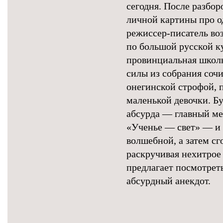
сегодня. После разбо
личной картины про о
режиссер-писатель во
по большой русской ку
провинциальная школь
силы из собрания соч
онегинской строфой, 
маленькой девочки. Б
абсурда — главный мет
«Ученье — свет» — и 
волшебной, а затем сг
раскручивая нехитрое
предлагает посмотрет
абсурдный анекдот.