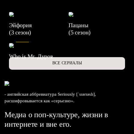
Эйфория
Пацаны
(3 сезон)
(5 сезон)
6.3
Who is Mr. Дуров
ВСЕ СЕРИАЛЫ
- английская аббревиатура Seriously [ˈsɪərɪəslɪ],
расшифровывается как «серьезно».
Медиа о поп-культуре, жизни в
интернете и вне его.