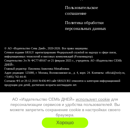
Пользовательское
соглашение
Политика обработки
персональных данных
© АО «Издательство Семь Дней», 2020-2026. Все права защищены.
Сетевое издание SRSLY зарегистрировано Федеральной службой по надзору в сфере связи,
информационных технологий и массовых коммуникаций (Роскомнадзор).
Свидетельство Эл № ФС77-89167 от 21 февраля 2025 г., учредитель АО «Издательство СЕМЬ
ДНЕЙ».
Главный редактор: Пахомова Анжелика Михайловна
Адрес редакции: 125080, г. Москва, Волоколамское ш., д. 4, корп. 24. Контакты: official@srsly.ru,
+7(495) 742-44-41
Согласно ФЗ от 29.12.2010 №436-ФЗ сайт SRSLY.RU относится к категории информационной
продукции для детей, достигших возраста шестнадцати лет.
Design by White Russian
АО «Издательство СЕМЬ ДНЕЙ»
использует cookie
для
персонализации сервисов и удобства пользователей. Вы
16+
можете запретить сохранение cookie в настройках своего
браузера.
ХОЧУ ЕЩЁ
Хорошо