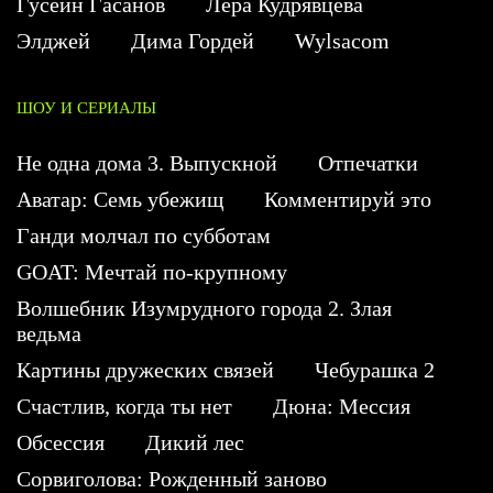
Гусейн Гасанов
Лера Кудрявцева
Элджей
Дима Гордей
Wylsacom
ШОУ И СЕРИАЛЫ
Не одна дома 3. Выпускной
Отпечатки
Аватар: Семь убежищ
Комментируй это
Ганди молчал по субботам
GOAT: Мечтай по-крупному
Волшебник Изумрудного города 2. Злая
ведьма
Картины дружеских связей
Чебурашка 2
Счастлив, когда ты нет
Дюна: Мессия
Обсессия
Дикий лес
Сорвиголова: Рожденный заново