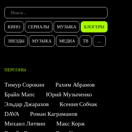
КИНО
СЕРИАЛЫ
МУЗЫКА
БЛОГЕРЫ
ЗВЕЗДЫ
МУЗЫКА
МЕДИА
ТВ
...
ПЕРСОНЫ
Тимур Сорокин
Рахим Абрамов
Брайн Мапс
Юрий Музыченко
Эльдар Джарахов
Ксения Собчак
DAVA
Роман Каграманов
Михаил Литвин
Макс Корж