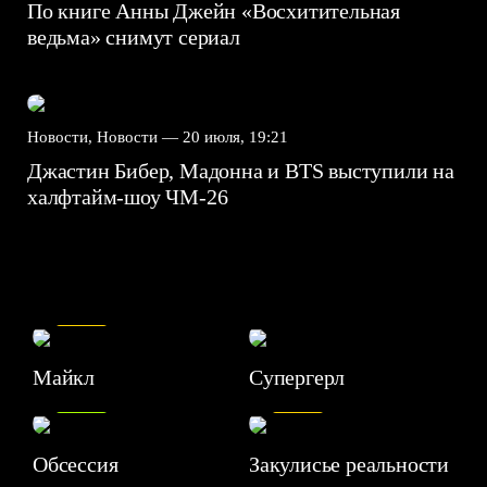
По книге Анны Джейн «Восхитительная
ведьма» снимут сериал
Новости, Новости —
20 июля, 19:21
Джастин Бибер, Мадонна и BTS выступили на
халфтайм-шоу ЧМ-26
7.5
Майкл
Супергерл
8.2
7.1
Обсессия
Закулисье реальности