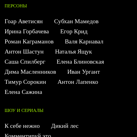
ПЕРСОНЫ
Гоар Аветисян
Субхан Мамедов
Ирина Горбачева
Егор Крид
Роман Каграманов
Валя Карнавал
Антон Шастун
Наталья Ящук
Саша Спилберг
Елена Блиновская
Дима Масленников
Иван Ургант
Тимур Сорокин
Антон Лапенко
Елена Сажина
ШОУ И СЕРИАЛЫ
К себе нежно
Дикий лес
Комментируй это