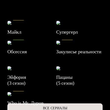
7.5
Майкл
Супергерл
8.2
7.1
Обсессия
Закулисье реальности
Эйфория
Пацаны
(3 сезон)
(5 сезон)
6.3
Who is Mr. Дуров
ВСЕ СЕРИАЛЫ