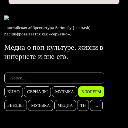
- английская аббревиатура Seriously [ˈsɪərɪəslɪ],
расшифровывается как «серьезно».
Медиа о поп-культуре, жизни в
интернете и вне его.
КИНО
СЕРИАЛЫ
МУЗЫКА
БЛОГЕРЫ
ЗВЕЗДЫ
МУЗЫКА
МЕДИА
ТВ
...