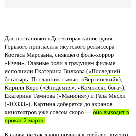
Для постановки «Детектора» киностудия
Горького пригласила якутского режиссера
Костаса Марсаана, снявшего фолк-хоррор
«Иччи». Главные роли в грядущем фильме
исполнили Екатерина Вилкова (
«Последний
богатырь: Посланник тьмы»
,
«Вертинский»
),
Кирилл Кяро
(
«Эпидемия»
,
«Комплекс бога»
),
Екатерина Темнова (
«Манюня»
) и Гела Месхи
(
«ЮЗЗЗ»
). Картина доберется до экранов
кинотеатров уже совсем скоро —
она выходит в
прокат 2 марта.
К слову, не так давно появился трейлер другого