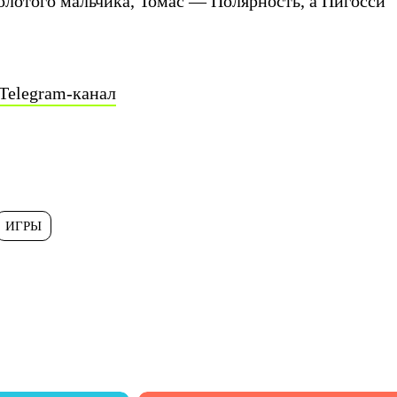
олотого мальчика, Томас — Полярность, а Пигосси
Telegram-канал
ИГРЫ