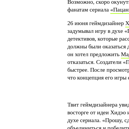
Возможно, скоро окунут
фанатам сериала
«Паца
26 июня геймдизайнер
Х
задумывал игру в духе «
детективов, которые рас
должны были оказаться 
он хотел предложить
Ма
отказаться. Создатели «
быстрее. После просмотр
что концепция его игры
Твит геймдизайнера уви
восторге от идеи Хидэо 
духе сериала. «Прошу, 
объединиться и победит