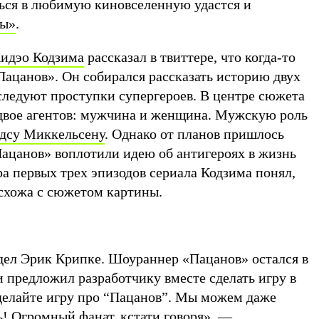
ься в любимую киновселенную удастся и
ны»
.
идэ
о Кодзима
рассказал в твиттере, что когда-то
Пацанов». Он собирался рассказать историю двух
следуют проступки супергероев. В центре сюжета
двое агентов: мужчина и женщина. Мужскую роль
дсу Миккельсену
. Однако от планов пришлось
Пацанов» воплотили идею об антигероях в жизнь
а первых трех эпизодов сериала Кодзима понял,
 схожа с сюжетом картины.
дел Эрик Крипке. Шоураннер «Пацанов» остался в
и предложил разработчику вместе сделать игру в
сделайте игру про “Пацанов”. Мы можем даже
ь! Огромный фанат, кстати говоря», —