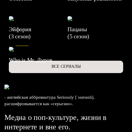
Эйфория
Пацаны
(3 сезон)
(5 сезон)
6.3
Who is Mr. Дуров
ВСЕ СЕРИАЛЫ
- английская аббревиатура Seriously [ˈsɪərɪəslɪ],
расшифровывается как «серьезно».
Медиа о поп-культуре, жизни в
интернете и вне его.