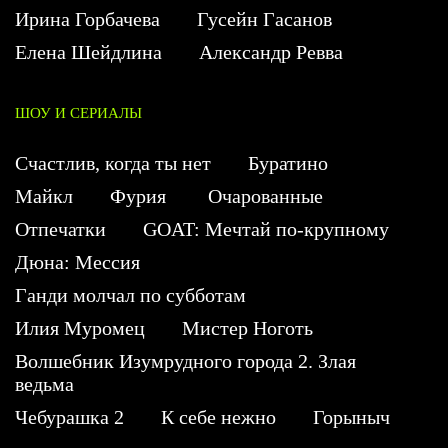
Ирина Горбачева
Гусейн Гасанов
Елена Шейдлина
Александр Ревва
ШОУ И СЕРИАЛЫ
Счастлив, когда ты нет
Буратино
Майкл
Фурия
Очарованные
Отпечатки
GOAT: Мечтай по-крупному
Дюна: Мессия
Ганди молчал по субботам
Илия Муромец
Мистер Ноготь
Волшебник Изумрудного города 2. Злая
ведьма
Чебурашка 2
К себе нежно
Горыныч