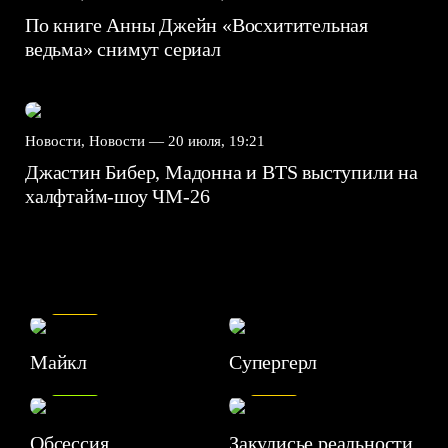
По книге Анны Джейн «Восхитительная
ведьма» снимут сериал
Новости, Новости —
20 июля, 19:21
Джастин Бибер, Мадонна и BTS выступили на
халфтайм-шоу ЧМ-26
7.5
Майкл
Супергерл
8.2
7.1
Обсессия
Закулисье реальности