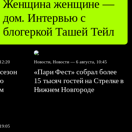
Женщина женщине —
дом. Интервью с
блогеркой Ташей Тейл
 12:20
Новости, Новости —
6 августа, 10:45
сезон
«Пари Фест» собрал более
го
15 тысяч гостей на Стрелке в
ем
Нижнем Новгороде
 19:05