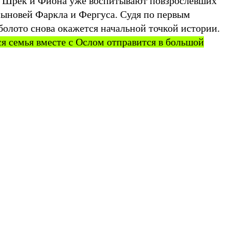
 Шрек и Фиона уже воспитывают повзрослевших
сыновей Фаркла и Фергуса. Судя по первым
болото снова окажется начальной точкой истории.
ся семья вместе с Ослом отправится в большой