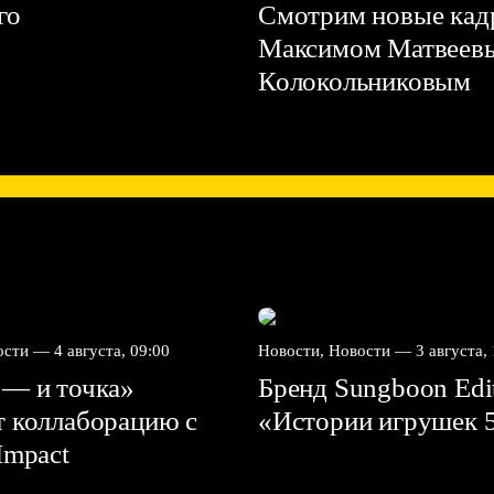
го
Смотрим новые кадр
Максимом Матвеев
Колокольниковым
вости —
4 августа, 09:00
Новости, Новости —
3 августа,
 — и точка»
Бренд Sungboon Edi
т коллаборацию с
«Истории игрушек 
mpact⁠⁠