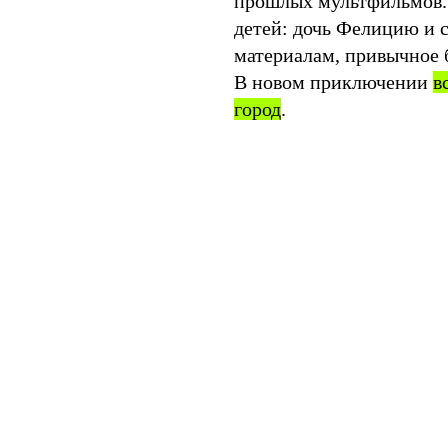
прошлых мультфильмов.
детей: дочь Фелицию и 
материалам, привычное 
В новом приключении
в
город
.