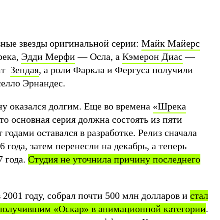
вные звезды оригинальной серии:
Майк Майерс
река,
Эдди Мерфи
— Осла, а
Кэмерон Диас
—
ит
Зендая
, а роли Фаркла и Фергуса получили
елло Эрнандес.
ну оказался долгим. Еще во времена
«Шрека
то основная серия должна состоять из пяти
 годами оставался в разработке. Релиз сначала
 года, затем перенесли на декабрь, а теперь
7 года.
Студия не уточнила причину последнего
2001 году, собрал почти 500 млн долларов и
стал
получившим «Оскар» в анимационной категории
.