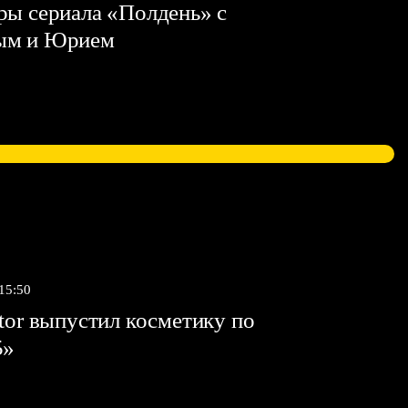
ы сериала «Полдень» с
ым и Юрием
 15:50
tor выпустил косметику по
5»