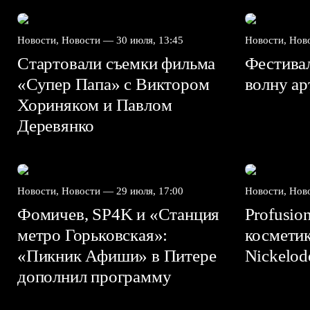
Новости, Новости —
30 июля, 13:45
Новости, Но
Стартовали съемки фильма
Фестива
«Супер Папа» с Виктором
волну а
Хориняком и Павлом
Деревянко
Новости, Новости —
29 июля, 17:00
Новости, Но
Фомичев, SP4K и «Станция
Profusio
метро Горьковская»:
космети
«Пикник Афиши» в Питере
Nickelo
дополнил программу