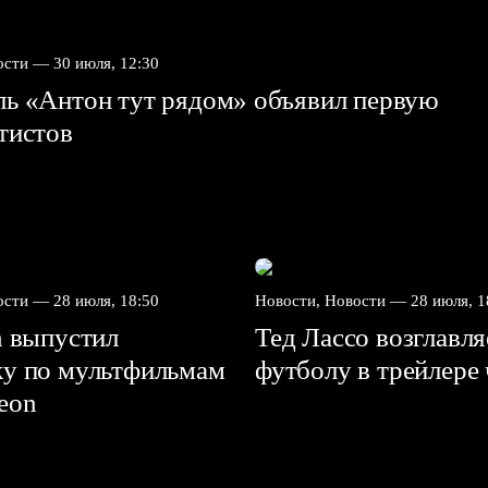
вости —
30 июля, 12:30
ль «Антон тут рядом» объявил первую
ртистов
вости —
28 июля, 18:50
Новости, Новости —
28 июля, 1
n выпустил
Тед Лассо возглавл
ку по мультфильмам
футболу в трейлере
deon