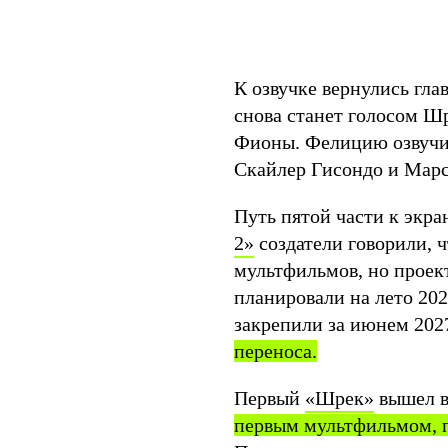
К озвучке вернулись гла
снова станет голосом Ш
Фионы. Фелицию озвуч
Скайлер Гисондо и Марс
Путь пятой части к экра
2»
создатели говорили, ч
мультфильмов, но проект
планировали на лето 2026
закрепили за июнем 202
переноса.
Первый
«Шрек»
вышел в 
первым мультфильмом, 