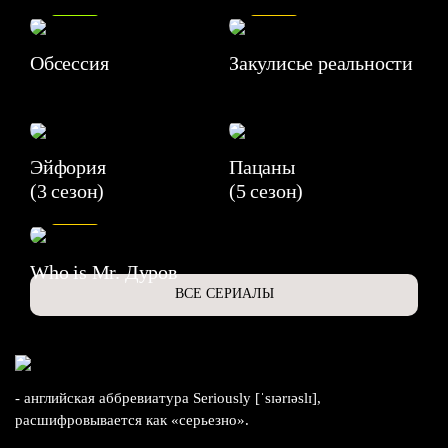
Обсессия
Закулисье реальности
Эйфория
Пацаны
(3 сезон)
(5 сезон)
6.3
Who is Mr. Дуров
ВСЕ СЕРИАЛЫ
- английская аббревиатура Seriously [ˈsɪərɪəslɪ],
расшифровывается как «серьезно».