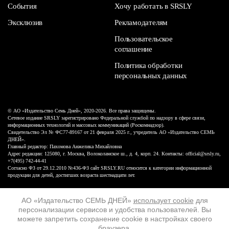
События
Хочу работать в SRSLY
Эксклюзив
Рекламодателям
Пользовательское
соглашение
Политика обработки
персональных данных
© АО «Издательство Семь Дней», 2020-2026. Все права защищены.
Сетевое издание SRSLY зарегистрировано Федеральной службой по надзору в сфере связи,
информационных технологий и массовых коммуникаций (Роскомнадзор).
Свидетельство Эл № ФС77-89167 от 21 февраля 2025 г., учредитель АО «Издательство СЕМЬ
ДНЕЙ».
Главный редактор: Пахомова Анжелика Михайловна
Адрес редакции: 125080, г. Москва, Волоколамское ш., д. 4, корп. 24. Контакты: official@srsly.ru,
+7(495) 742-44-41
Согласно ФЗ от 29.12.2010 №436-ФЗ сайт SRSLY.RU относится к категории информационной
продукции для детей, достигших возраста шестнадцати лет.
Design by White Russian
АО «Издательство СЕМЬ ДНЕЙ»
использует cookie
для
персонализации сервисов и удобства пользователей. Вы
16+
можете запретить сохранение cookie в настройках своего
браузера.