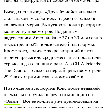
товары варьируются от 29,99 до 49,99 доллара.
Выход спецэпизода «Друзей» действительно
стал знаковым событием, и дело не только в
коллекции мерча. Выпуск установил
рекорд по
количеству просмотров
. По данным
видеосервиса Amediateka, с 27 по 30 мая серию
посмотрели 62% пользователей платформы.
Кроме того, количество регистраций в этот
период превысило среднемесячные показатели
сервиса в два с лишним раза. А в США Friends:
The Reunion только за первый день посмотрели
29% всех стриминговых домохозяйств.
И это еще не все. Кортни Кокс после недавней
премьеры
получила первую номинацию на
«Эмми»
. Все ее коллеги уже претендовали на
престижную награду, некоторые из них даже по