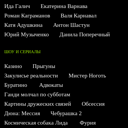
Ида Галич
Екатерина Варнава
Роман Каграманов
Валя Карнавал
Катя Адушкина
Антон Шастун
Юрий Музыченко
Данила Поперечный
ШОУ И СЕРИАЛЫ
Казино
Прыгуны
Закулисье реальности
Мистер Ноготь
Буратино
Адвокаты
Ганди молчал по субботам
Картины дружеских связей
Обсессия
Дюна: Мессия
Чебурашка 2
Космическая собака Лида
Фурия