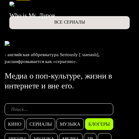
Who is Mr. Дуров
ВСЕ СЕРИАЛЫ
- английская аббревиатура Seriously [ˈsɪərɪəslɪ],
расшифровывается как «серьезно».
Медиа о поп-культуре, жизни в
интернете и вне его.
КИНО
СЕРИАЛЫ
МУЗЫКА
БЛОГЕРЫ
ЗВЕЗДЫ
МУЗЫКА
МЕДИА
ТВ
...