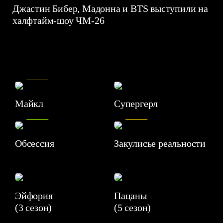
Джастин Бибер, Мадонна и BTS выступили на
халфтайм-шоу ЧМ-26
7.5
Майкл
Супергерл
8.2
7.1
Обсессия
Закулисье реальности
Эйфория
Пацаны
(3 сезон)
(5 сезон)
6.3