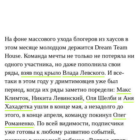
На фоне массового ухода блогеров из хаусов в
этом месяце молодцом держится Dream Team
House. Команда мечты не только не потеряла ни
одного участника, но даже пополнила свои
ряды,
взяв под крыло
Влада Левского
. И все-
таки в этом году у дримтимовцев уже был
период, когда их ряды заметно поредели:
Макс
Климток
,
Никита Левинский
,
Оля Шелби
и
Аня
Хахадетка
ушли в конце мая, а незадолго до
этого, в конце апреля, команду покинул
Олег
Романенко
. По всей видимости, подписчики
уже готовы к любому развитию событий,
поэтому в очередной рубрике «Вопрос-ответ»,