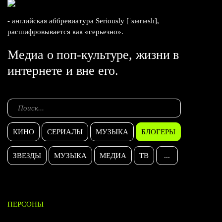
- английская аббревиатура Seriously [ˈsɪərɪəslɪ],
расшифровывается как «серьезно».
Медиа о поп-культуре, жизни в
интернете и вне его.
КИНО
СЕРИАЛЫ
МУЗЫКА
БЛОГЕРЫ
ЗВЕЗДЫ
МУЗЫКА
МЕДИА
ТВ
...
ПЕРСОНЫ