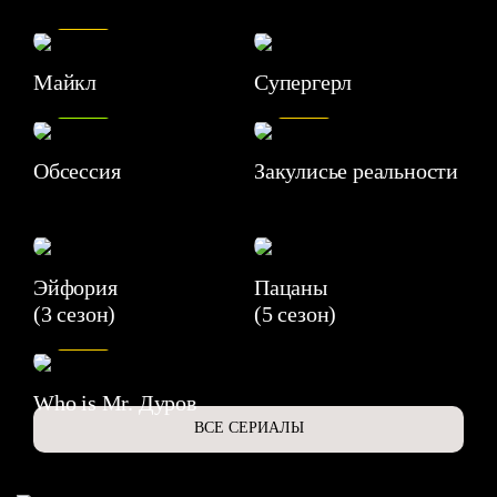
7.5
Майкл
Супергерл
8.2
7.1
Обсессия
Закулисье реальности
Эйфория
Пацаны
(3 сезон)
(5 сезон)
6.3
Who is Mr. Дуров
ВСЕ СЕРИАЛЫ