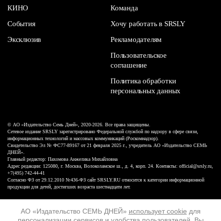
КИНО
Команда
События
Хочу работать в SRSLY
Эксклюзив
Рекламодателям
Пользовательское
соглашение
Политика обработки
персональных данных
© АО «Издательство Семь Дней», 2020-2026. Все права защищены.
Сетевое издание SRSLY зарегистрировано Федеральной службой по надзору в сфере связи,
информационных технологий и массовых коммуникаций (Роскомнадзор).
Свидетельство Эл № ФС77-89167 от 21 февраля 2025 г., учредитель АО «Издательство СЕМЬ
ДНЕЙ».
Главный редактор: Пахомова Анжелика Михайловна
Адрес редакции: 125080, г. Москва, Волоколамское ш., д. 4, корп. 24. Контакты: official@srsly.ru,
+7(495) 742-44-41
Согласно ФЗ от 29.12.2010 №436-ФЗ сайт SRSLY.RU относится к категории информационной
продукции для детей, достигших возраста шестнадцати лет.
Design by White Russian
АО «Издательство СЕМЬ ДНЕЙ»
использует cookie
для
персонализации сервисов и удобства пользователей. Вы
16+