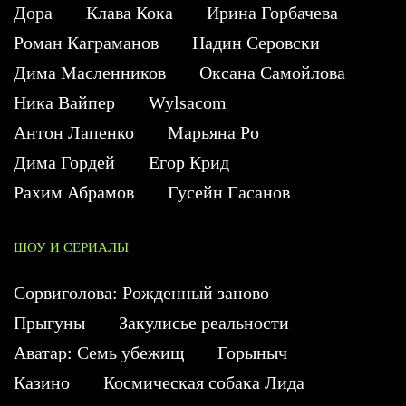
Дора
Клава Кока
Ирина Горбачева
Роман Каграманов
Надин Серовски
Дима Масленников
Оксана Самойлова
Ника Вайпер
Wylsacom
Антон Лапенко
Марьяна Ро
Дима Гордей
Егор Крид
Рахим Абрамов
Гусейн Гасанов
ШОУ И СЕРИАЛЫ
Сорвиголова: Рожденный заново
Прыгуны
Закулисье реальности
Аватар: Семь убежищ
Горыныч
Казино
Космическая собака Лида