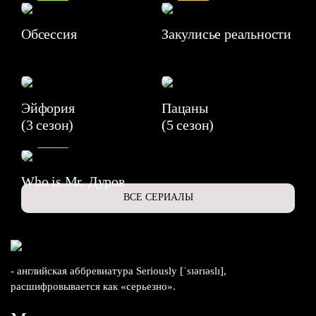
Обсессия
Закулисье реальности
Эйфория
Пацаны
(3 сезон)
(5 сезон)
6.3
Who is Mr. Дуров
ВСЕ СЕРИАЛЫ
- английская аббревиатура Seriously [ˈsɪərɪəslɪ],
расшифровывается как «серьезно».