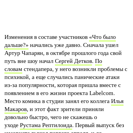
Изменения в составе участников
«Что было
дальше?»
начались уже давно. Сначала ушел
Артур Чапарян, в октябре прошлого года свой
путь вне шоу начал
Сергей Детков
.
По
словам
стендапера, у него возникли проблемы с
психикой, а еще случались панические атаки
из-за популярности, которая пришла вместе с
появлением в его жизни проекта Labelcom.
Место комика в студии занял его коллега
Илья
Макаров
, и этот факт зрители приняли
довольно быстро, чего не скажешь о
уходе
Рустама Рептилоида
. Первый выпуск без
юмориста вышел
первого апреля
, и до