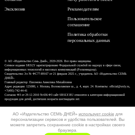
Эксклюзив
Рекламодателям
Пользовательское
соглашение
Политика обработки
персональных данных
© АО «Издательство Семь Дней», 2020-2026. Все права защищены.
Сетевое издание SRSLY зарегистрировано Федеральной службой по надзору в сфере связи,
информационных технологий и массовых коммуникаций (Роскомнадзор).
Свидетельство Эл № ФС77-89167 от 21 февраля 2025 г., учредитель АО «Издательство СЕМЬ
ДНЕЙ».
Главный редактор: Пахомова Анжелика Михайловна
Адрес редакции: 125080, г. Москва, Волоколамское ш., д. 4, корп. 24. Контакты: official@srsly.ru,
+7(495) 742-44-41
Согласно ФЗ от 29.12.2010 №436-ФЗ сайт SRSLY.RU относится к категории информационной
продукции для детей, достигших возраста шестнадцати лет.
Design by White Russian
АО «Издательство СЕМЬ ДНЕЙ»
использует cookie
для
персонализации сервисов и удобства пользователей. Вы
16+
можете запретить сохранение cookie в настройках своего
браузера.