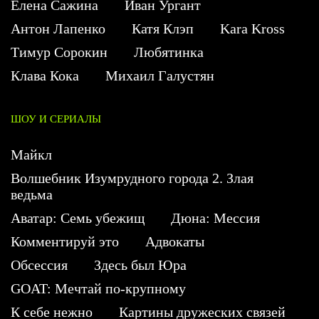
Елена Сажина
Иван Ургант
Антон Лапенко
Катя Клэп
Kara Kross
Тимур Сорокин
Любятинка
Клава Кока
Михаил Галустян
ШОУ И СЕРИАЛЫ
Майкл
Волшебник Изумрудного города 2. Злая
ведьма
Аватар: Семь убежищ
Дюна: Мессия
Комментируй это
Адвокаты
Обсессия
Здесь был Юра
GOAT: Мечтай по-крупному
К себе нежно
Картины дружеских связей