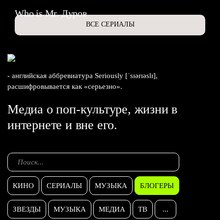
Who is Mr. Дуров
ВСЕ СЕРИАЛЫ
- английская аббревиатура Seriously [ˈsɪərɪəslɪ],
расшифровывается как «серьезно».
Медиа о поп-культуре, жизни в
интернете и вне его.
КИНО
СЕРИАЛЫ
МУЗЫКА
БЛОГЕРЫ
ЗВЕЗДЫ
МУЗЫКА
МЕДИА
ТВ
...