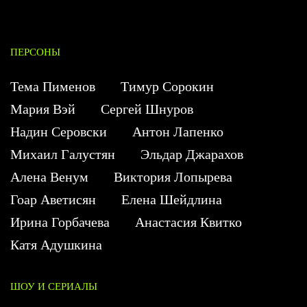
ПЕРСОНЫ
Тема Пименов
Тимур Сорокин
Мария Вэй
Сергей Шнуров
Надин Серовски
Антон Лапенко
Михаил Галустян
Эльдар Джарахов
Алена Венум
Виктория Лопырева
Гоар Аветисян
Елена Шейдлина
Ирина Горбачева
Анастасия Квитко
Катя Адушкина
ШОУ И СЕРИАЛЫ