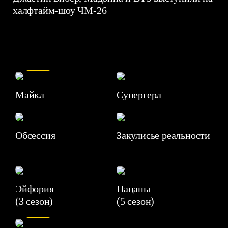
халфтайм-шоу ЧМ-26
7.5
Майкл
Супергерл
8.2
7.1
Обсессия
Закулисье реальности
Эйфория
Пацаны
(3 сезон)
(5 сезон)
6.3