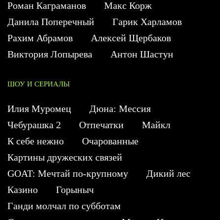
Роман Каграманов
Макс Корж
Данила Поперечный
Гарик Харламов
Рахим Абрамов
Алексей Щербаков
Виктория Лопырева
Антон Шастун
ШОУ И СЕРИАЛЫ
Илия Муромец
Дюна: Мессия
Чебурашка 2
Отпечатки
Майкл
К себе нежно
Очарованные
Картины дружеских связей
GOAT: Мечтай по-крупному
Дикий лес
Казино
Горыныч
Ганди молчал по субботам