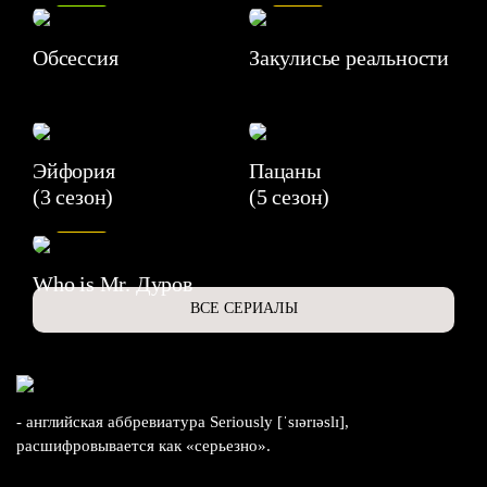
Обсессия
Закулисье реальности
Эйфория
Пацаны
(3 сезон)
(5 сезон)
6.3
Who is Mr. Дуров
ВСЕ СЕРИАЛЫ
- английская аббревиатура Seriously [ˈsɪərɪəslɪ],
расшифровывается как «серьезно».