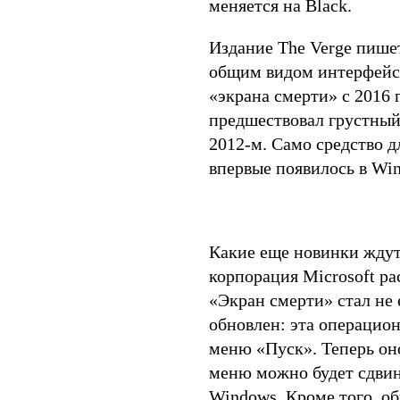
меняется на Black.
Издание The Verge пишет,
общим видом интерфейса
«экрана смерти» с 2016 
предшествовал грустный
2012-м. Само средство 
впервые появилось в Wind
Какие еще новинки ждут
корпорация Microsoft ра
«Экран смерти» стал не
обновлен: эта операцио
меню «Пуск». Теперь оно
меню можно будет сдвину
Windows. Кроме того, о