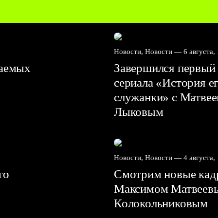
Новости, Новости —
6 августа,
ваемых
Завершился первый 
сериала «История е
служанки» с Матве
Лыковым
Новости, Новости —
4 августа,
го
Смотрим новые кадр
Максимом Матвеев
Колокольниковым