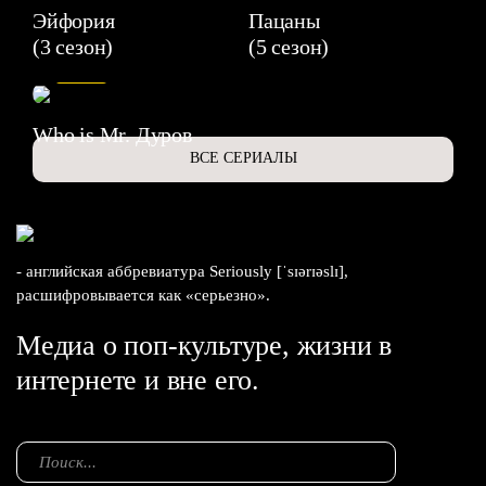
Эйфория
Пацаны
(3 сезон)
(5 сезон)
6.3
Who is Mr. Дуров
ВСЕ СЕРИАЛЫ
- английская аббревиатура Seriously [ˈsɪərɪəslɪ],
расшифровывается как «серьезно».
Медиа о поп-культуре, жизни в
интернете и вне его.