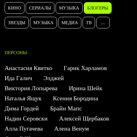
КИНО
СЕРИАЛЫ
МУЗЫКА
БЛОГЕРЫ
ЗВЕЗДЫ
МУЗЫКА
МЕДИА
ТВ
...
ПЕРСОНЫ
Анастасия Квитко
Гарик Харламов
Ида Галич
Элджей
Виктория Лопырева
Ирина Шейк
Наталья Ящук
Ксения Бородина
Дима Гордей
Брайн Мапс
Надин Серовски
Алексей Щербаков
Алла Пугачева
Алена Венум