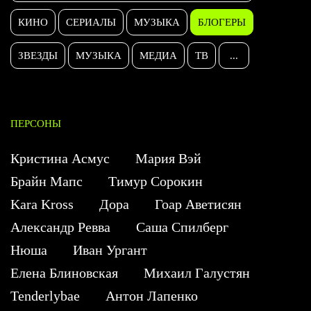
КИНО
СЕРИАЛЫ
МУЗЫКА
БЛОГЕРЫ
ЗВЕЗДЫ
МУЗЫКА
МЕДИА
ТВ
...
ПЕРСОНЫ
Кристина Асмус
Мария Вэй
Брайн Мапс
Тимур Сорокин
Kara Kross
Дора
Гоар Аветисян
Александр Ревва
Саша Спилберг
Нюша
Иван Ургант
Елена Блиновская
Михаил Галустян
Tenderlybae
Антон Лапенко