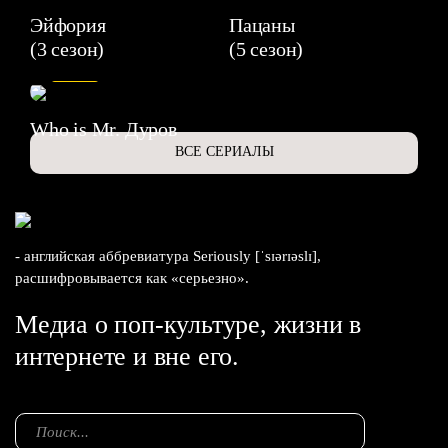
Эйфория
Пацаны
(3 сезон)
(5 сезон)
6.3
Who is Mr. Дуров
ВСЕ СЕРИАЛЫ
- английская аббревиатура Seriously [ˈsɪərɪəslɪ],
расшифровывается как «серьезно».
Медиа о поп-культуре, жизни в
интернете и вне его.