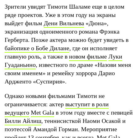
Зрители увидят Тимоти Шаламе еще в целом
ряде проектов. Уже в этом году на экраны
выйдет фильм
Дени Вильнева
«Дюна»,
экранизация одноименного романа Фрэнка
Герберта. Позже актера можно будет увидеть в
байопике о Бобе Дилане
, где он исполняет
главную роль, а также в
новом фильме
Луки
Гуаданьино
, известного по драме «Назови меня
своим именем» и ремейку хоррора Дарио
Ардженто «Суспирия».
Однако новыми фильмами Тимоти не
ограничивается: актер
выступит в роли
ведущего
Met Gala
в этом году вместе с певицей
Билли Айлиш
, теннисисткой Наоми Осакой и
поэтессой Амандой Горман. Мероприятие
пройдет 13 сентября, как и всегда, Met Gala