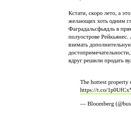
Кстати, скоро лето, а эт
желающих хоть одним гла
Фаградальсфьядль в пря
полуострове Рейкьянес. 
взимать дополнительную
достопримечательности,
вдруг решили продать в
The hottest property
https://t.co/1p0UfC
— Bloomberg (@bus