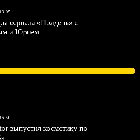
 19:05
ы сериала «Полдень» с
ым и Юрием
 15:50
tor выпустил косметику по
5»