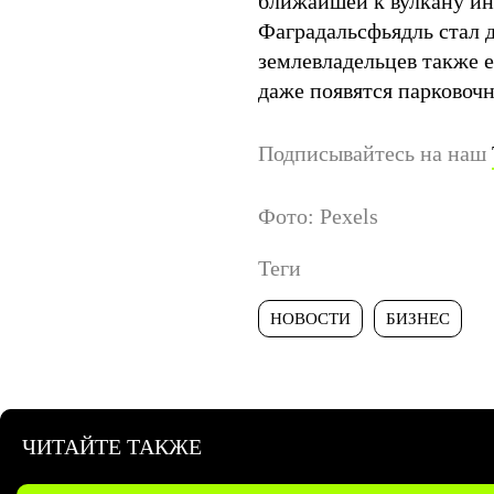
ближайшей к вулкану ин
Фаградальсфьядль стал д
землевладельцев также е
даже появятся парковоч
Подписывайтесь на наш
Фото: Pexels
Теги
НОВОСТИ
БИЗНЕС
ЧИТАЙТЕ ТАКЖЕ