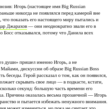
юзив: Игорь (настоящее имя Big Russian
 раньше никогда не появлялся перед камерой вне
ь, что показать его настоящего миру пытались и
дар Джарахов
— они неоднократно звали его в
о Босс отказывался, потому что Данила всех
Без души» пришел именно Игорь, а не
Майами, дискуссии об образе Big Russian Boss
ть беседы. Герой рассказал о том, как он появился,
олжает скрывать свое лицо — в подкасте, кстати,
есколько секунд: большую часть времени его
ка. Причина оказалась весьма прозаичной — Игорь
транство и пытается избежать ненужного внимания.
ция может измениться, но пока не считает это