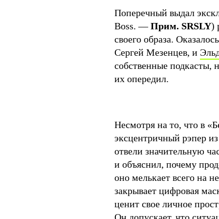
Поперечный выдал экскл
Boss. —
Прим. SRSLY
)
своего образа. Оказалос
Сергей Мезенцев, и
Эль
собственные подкасты, н
их опередил.
Несмотря на то, что в «
эксцентричный рэпер из 
отвели значительную час
и объяснил, почему прод
оно мелькает всего на н
закрывает цифровая мас
ценит свое личное прос
Он допускает, что ситуа