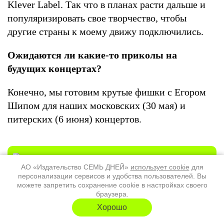
Klever Label. Так что в планах расти дальше и
популяризировать свое творчество, чтобы
другие страны к моему движу подключились.
Ожидаются ли какие-то приколы на
будущих концертах?
Конечно, мы готовим крутые фишки с Егором
Шипом для наших московских (30 мая) и
питерских (6 июня) концертов.
АО «Издательство СЕМЬ ДНЕЙ»
использует cookie
для
Интервью — 8 августа 2026 06:21
персонализации сервисов и удобства пользователей. Вы
можете запретить сохранение cookie в настройках своего
О треке с Граймс, поколении Z и
браузера.
тиктоке. Интервью с певицей
Хорошо
Ashnikko