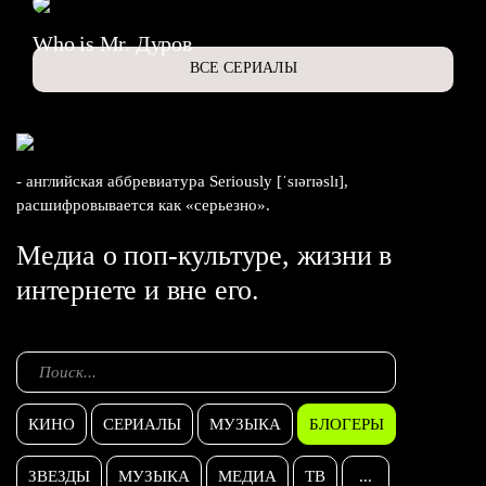
Who is Mr. Дуров
ВСЕ СЕРИАЛЫ
- английская аббревиатура Seriously [ˈsɪərɪəslɪ],
расшифровывается как «серьезно».
Медиа о поп-культуре, жизни в
интернете и вне его.
КИНО
СЕРИАЛЫ
МУЗЫКА
БЛОГЕРЫ
ЗВЕЗДЫ
МУЗЫКА
МЕДИА
ТВ
...