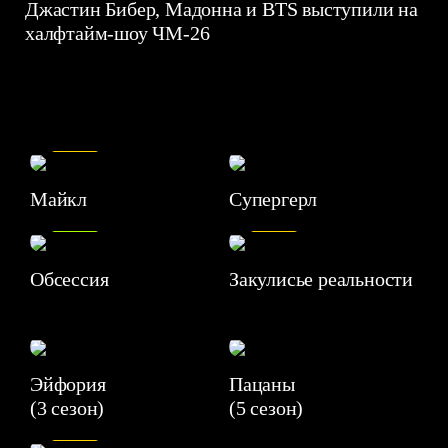
Джастин Бибер, Мадонна и BTS выступили на
халфтайм-шоу ЧМ-26
7.5
Майкл
Супергерл
8.2
7.1
Обсессия
Закулисье реальности
Эйфория
Пацаны
(3 сезон)
(5 сезон)
6.3