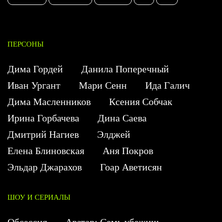
ПЕРСОНЫ
Дима Гордей
Данила Поперечный
Иван Ургант
Мари Сенн
Ида Галич
Дима Масленников
Ксения Собчак
Ирина Горбачева
Дина Саева
Дмитрий Нагиев
Элджей
Елена Блиновская
Аня Покров
Эльдар Джарахов
Гоар Аветисян
ШОУ И СЕРИАЛЫ
Обсессия
Аватар: Семь убежищ