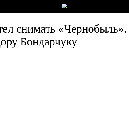
тел снимать «Чернобыль».
дору Бондарчуку