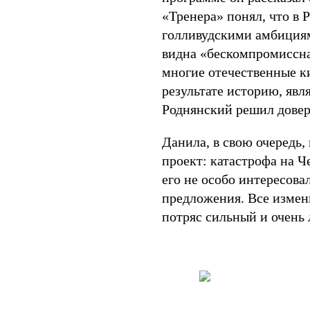
«Тренера» понял, что в
голливудскими амбициям
видна «бескомпромиссна
многие отечественные ки
результате историю, явл
Роднянский решил довер
Данила, в свою очередь, 
проект: катастрофа на 
его не особо интересовал
предложения. Все измени
потряс сильный и очень 