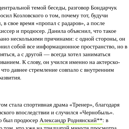
центральной темой беседы, разговор Бондарчук
осил Козловского о том, почему тот, будучи
 в свое время «пропал с радаров», а после
жиссер и продюсер. Данила объяснил, что такое
ано несколькими причинами: с одной стороны, он
онил собой все информационное пространство, но в
яться, а с другой — всегда хотел заниматься
анием. К слову, он учился именно на актерско-
 что давнее стремление совпало с внутренним
развития.
ом стала спортивная драма «Тренер», благодаря
вского впоследствии и случился «Чернобыль».
о был продюсер
Александр Роднянский
**
: в
о том, что уже на тридцатой минуте просмотра