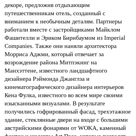
декоре, предложив отдыхающим
путешественникам отель, созданный с
вниманием к необычным деталям. Партнеры
работали вместе с застройщиками Майклом
Фашителли и Эриком Бирнбаумом из Imperial
Companies. Также они наняли архитектора
Морриса Аджми, который отвечает за
возрождение района Митпэкинг на
Манхэттене, известного ландшафтного
дизайнера Рэймонда Джанглза и
кинематографического дизайнера интерьеров
Кена Фулка, известного во всем мире своими
изысканными визуалами. В результате
получились гофрированный фасад, трехэтажное
здание, стеклянные двери на входе с большими
австрийскими фонарями от WOKA, каменный
фонтан и шедевры Art Deco, которые позволят