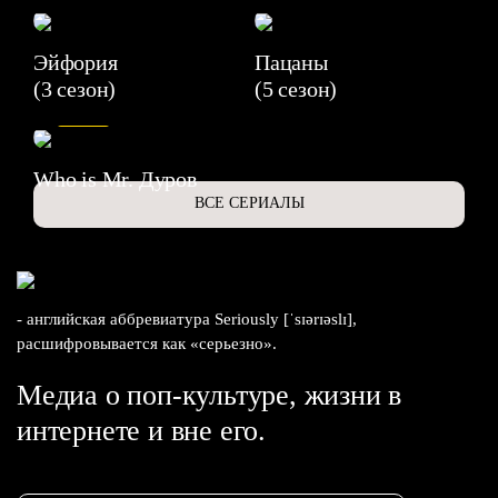
Эйфория
Пацаны
(3 сезон)
(5 сезон)
6.3
Who is Mr. Дуров
ВСЕ СЕРИАЛЫ
- английская аббревиатура Seriously [ˈsɪərɪəslɪ],
расшифровывается как «серьезно».
Медиа о поп-культуре, жизни в
интернете и вне его.