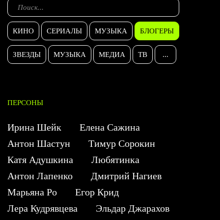
КИНО
СЕРИАЛЫ
МУЗЫКА
БЛОГЕРЫ
ЗВЕЗДЫ
МУЗЫКА
МЕДИА
ТВ
...
ПЕРСОНЫ
Ирина Шейк
Елена Сажина
Антон Шастун
Тимур Сорокин
Катя Адушкина
Любятинка
Антон Лапенко
Дмитрий Нагиев
Марьяна Ро
Егор Крид
Лера Кудрявцева
Эльдар Джарахов