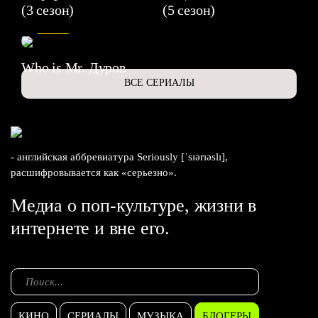
(3 сезон)
(5 сезон)
6.3
Who is Mr. Дуров
ВСЕ СЕРИАЛЫ
- английская аббревиатура Seriously [ˈsɪərɪəslɪ],
расшифровывается как «серьезно».
Медиа о поп-культуре, жизни в
интернете и вне его.
КИНО
СЕРИАЛЫ
МУЗЫКА
БЛОГЕРЫ