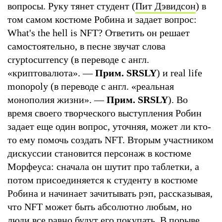
вопросы. Руку тянет студент (
Пит Дэвидсон
) в
том самом костюме Робина и задает вопрос:
What's the hell is NFT? Ответить он решает
самостоятельно, в песне звучат слова
cryptocurrency (в переводе с англ.
«криптовалюта». —
Прим. SRSLY
) и real life
monopoly (в переводе с англ. «реальная
монополия жизни». —
Прим. SRSLY
). Во
время своего творческого выступления Робин
задает еще один вопрос, уточняя, может ли кто-
то ему помочь создать NFT. Вторым участником
дискуссии становится персонаж в костюме
Морфеуса: сначала он шутит про таблетки, а
потом присоединяется к студенту в костюме
Робина и начинает зачитывать рэп, рассказывая,
что NFT может быть абсолютно любым, но
люди все равно будут его покупать. В порыве