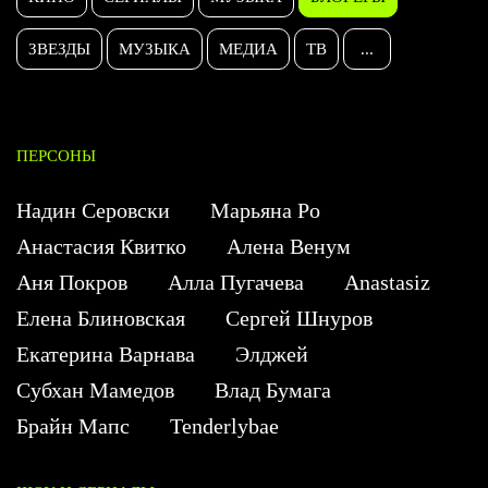
ЗВЕЗДЫ
МУЗЫКА
МЕДИА
ТВ
...
ПЕРСОНЫ
Надин Серовски
Марьяна Ро
Анастасия Квитко
Алена Венум
Аня Покров
Алла Пугачева
Anastasiz
Елена Блиновская
Сергей Шнуров
Екатерина Варнава
Элджей
Субхан Мамедов
Влад Бумага
Брайн Мапс
Tenderlybae