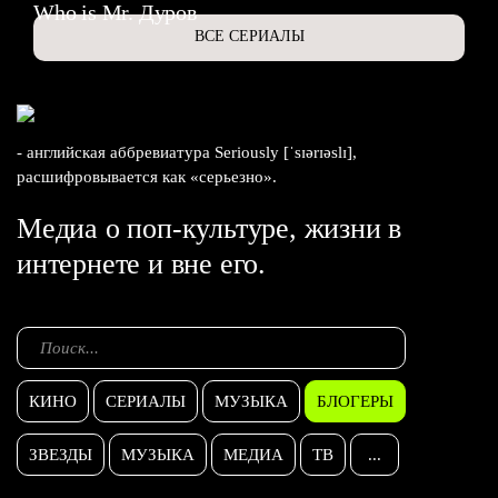
Who is Mr. Дуров
ВСЕ СЕРИАЛЫ
- английская аббревиатура Seriously [ˈsɪərɪəslɪ],
расшифровывается как «серьезно».
Медиа о поп-культуре, жизни в
интернете и вне его.
КИНО
СЕРИАЛЫ
МУЗЫКА
БЛОГЕРЫ
ЗВЕЗДЫ
МУЗЫКА
МЕДИА
ТВ
...