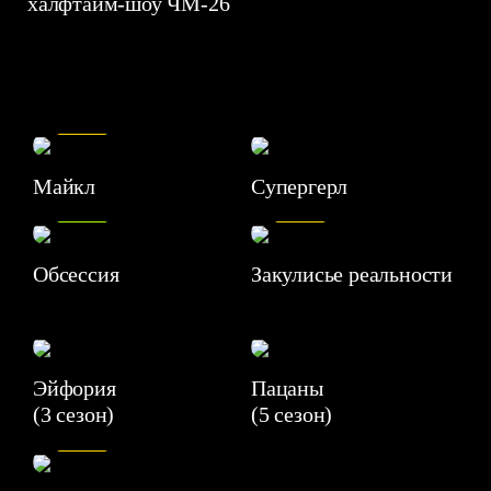
халфтайм-шоу ЧМ-26
7.5
Майкл
Супергерл
8.2
7.1
Обсессия
Закулисье реальности
Эйфория
Пацаны
(3 сезон)
(5 сезон)
6.3