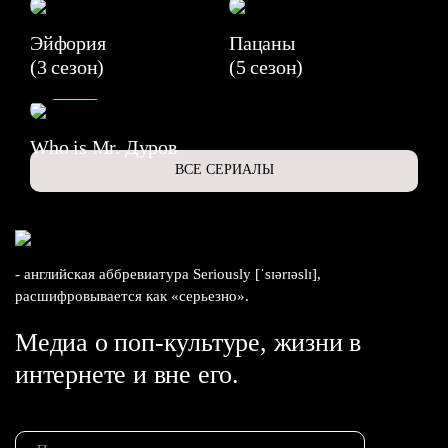
Эйфория
Пацаны
(3 сезон)
(5 сезон)
6.3
Who is Mr. Дуров
ВСЕ СЕРИАЛЫ
- английская аббревиатура Seriously [ˈsɪərɪəslɪ],
расшифровывается как «серьезно».
Медиа о поп-культуре, жизни в
интернете и вне его.