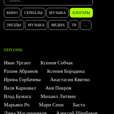
КИНО
СЕРИАЛЫ
МУЗЫКА
БЛОГЕРЫ
ЗВЕЗДЫ
МУЗЫКА
МЕДИА
ТВ
...
ПЕРСОНЫ
Иван Ургант
Ксения Собчак
Рахим Абрамов
Ксения Бородина
Ирина Горбачева
Анастасия Квитко
Валя Карнавал
Аня Покров
Влад Бумага
Михаил Литвин
Марьяна Ро
Мари Сенн
Баста
Дима Масленников
Алексей Щербаков