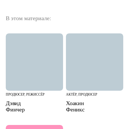
В этом материале:
ПРОДЮСЕР, РЕЖИССЁР
АКТЁР, ПРОДЮСЕР
Дэвид
Хоакин
Финчер
Феникс