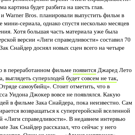
ма картина будет разбита на шесть глав.
 и Warner Bros. планировали выпустить фильм в
е мини-сериала, однако спустя несколько месяцев
ения. Хотя большая часть материала уже была
ерской версии «Лиги справедливости» составил 70
Зак Снайдер доснял новых сцен всего на четыре
что в переработанном фильме
появится
Джаред Лето
а,
выглядеть суперзлодей будет совсем не так
,
Отряде самоубийц». Стоит отметить, что в
сса Уидона Джокер вовсе не появлялся. Какую
дей в фильме Зака Снайдера, пока неизвестно. Сам
бирается возвращаться к супергеройской вселенной
й «Лиги справедливости». В недавнем интервью
te Зак Снайдер рассказал, что сейчас у него