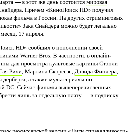
марта — в этот же день состоится
мировая
Снайдера. Причем «КиноПоиск HD» получил
показ фильма в России. На других стриминговых
ливости» Зака Снайдера можно будет легально
месяц, 17 апреля.
Поиск HD» сообщил о пополнении своей
инами Warner Bros. В частности, в онлайн-
упны для просмотра культовые картины Стэнли
Гая Ричи
, Мартина Скорсезе,
Дэвида Финчера
,
одерберга, а также мультсериалы по
ной DC. Сейчас фильмы вышеперечисленных
рести лишь за отдельную плату — в подписку
раж режиссерской версии «Лиги справедливости»