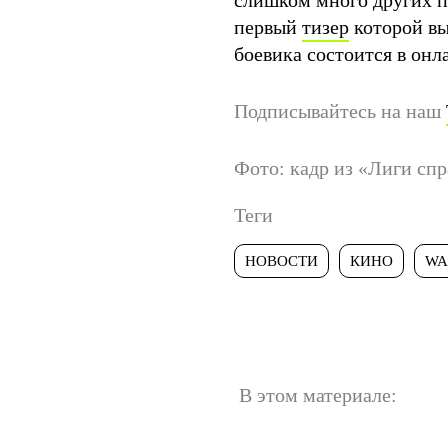
слишком много других п
первый
тизер
которой вы
боевика состоится в онл
Подписывайтесь на наш
Фото: кадр из «Лиги сп
Теги
НОВОСТИ
КИНО
WA
В этом материале: