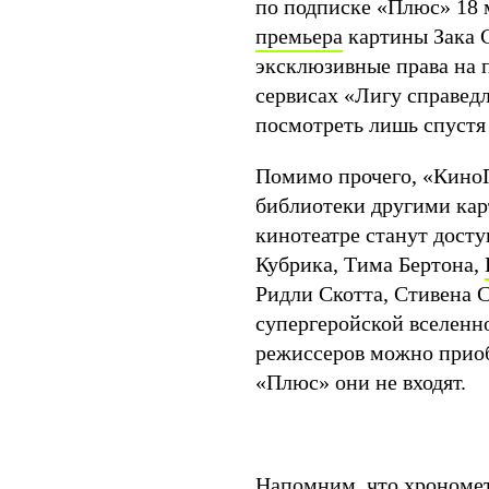
по подписке «Плюс» 18 
премьера
картины Зака 
эксклюзивные права на 
сервисах «Лигу справед
посмотреть лишь спустя 
Помимо прочего, «Кино
библиотеки другими карт
кинотеатре станут дост
Кубрика, Тима Бертона,
Ридли Скотта, Стивена С
супергеройской вселен
режиссеров можно приоб
«Плюс» они не входят.
Напомним, что хрономет