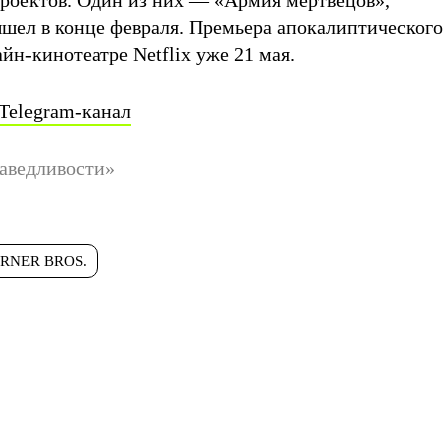
роектов. Один из них — «Армия мертвецов»,
шел в конце февраля. Премьера апокалиптического
айн-кинотеатре Netflix уже 21 мая.
Telegram-канал
раведливости»
RNER BROS.