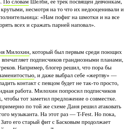
ь.
По словам
Шелби, ее трек посвящен девчонкам,
 крутыми, несмотря на то что их недооценивали и
сполнительница: «Нам пофиг на шмотки и на все
орять всех и сражать парней наповал».
ня Милохин
, который был первым среди поющих
е впечатляет подписчиков грандиозными планами,
реков. Например, блогер решил, что пора бы
знаменитостью
, и даже выбрал себе «жертву» —
адить контакт с певцом будет не так-то просто,
ндная работа. Милохин попросил подписчиков
х, чтобы тот заметил предложение о совместке.
 примерно по той же схеме Даня решил атаковать
го музыканта. На этот раз — T-Fest. Но пока,
. Зато его старый фит с Басковым продолжает