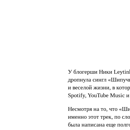
У блогерши Ники Leytink
дропнула сингл «Шипучк
и веселой жизни, в кото
Spotify, YouTube Music 
Несмотря на то, что «Ш
именно этот трек, по сл
была написана еще полго