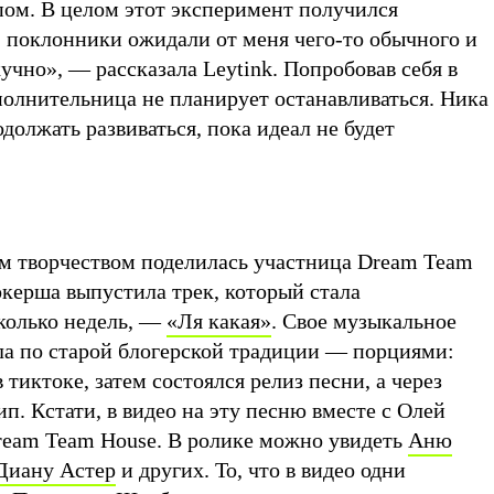
пом. В целом этот эксперимент получился
, поклонники ожидали от меня чего-то обычного и
кучно», — рассказала Leytink. Попробовав себя в
олнительница не планирует останавливаться. Ника
должать развиваться, пока идеал не будет
м творчеством поделилась участница Dream Team
окерша выпустила трек, который стала
сколько недель, —
«Ля какая»
. Свое музыкальное
ла по старой блогерской традиции — порциями:
 тиктоке, затем состоялся релиз песни, а через
ип. Кстати, в видео на эту песню вместе с Олей
Dream Team House. В ролике можно увидеть
Аню
Диану Астер
и других. То, что в видео одни