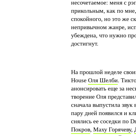
несочетаемое: меня с рэ
прикольным, как по мне
спокойного, но это же с
непривычном жанре, исп
убеждена, что нужно про
достигнут.
На прошлой неделе свои
House
Оля Шелби
. Тикт
анонсировать еще за не
творение Оля представи
сначала выпустила звук в
пару дней появился и кл
снялись ее соседки по 
Покров
,
Маху Горячеву
,