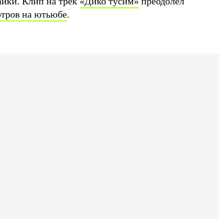
айки. Клип на трек
«Дико тусим»
преодолел
отров на ютьюбе
.