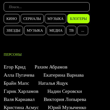
КИНО
СЕРИАЛЫ
МУЗЫКА
БЛОГЕРЫ
ЗВЕЗДЫ
МУЗЫКА
МЕДИА
ТВ
...
ПЕРСОНЫ
Егор Крид
Рахим Абрамов
Алла Пугачева
Екатерина Варнава
Брайн Мапс
Наталья Ящук
Гарик Харламов
Надин Серовски
Валя Карнавал
Виктория Лопырева
Кристина Асмус
Юрий Музыченко