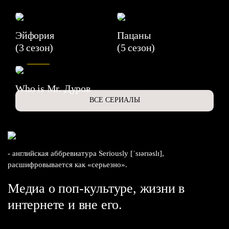
Эйфория
Пацаны
(3 сезон)
(5 сезон)
6.3
Who is Mr. Дуров
ВСЕ СЕРИАЛЫ
- английская аббревиатура Seriously [ˈsɪərɪəslɪ],
расшифровывается как «серьезно».
Медиа о поп-культуре, жизни в
интернете и вне его.