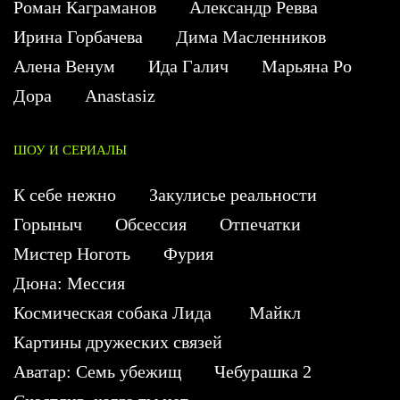
Роман Каграманов
Александр Ревва
Ирина Горбачева
Дима Масленников
Алена Венум
Ида Галич
Марьяна Ро
Дора
Anastasiz
ШОУ И СЕРИАЛЫ
К себе нежно
Закулисье реальности
Горыныч
Обсессия
Отпечатки
Мистер Ноготь
Фурия
Дюна: Мессия
Космическая собака Лида
Майкл
Картины дружеских связей
Аватар: Семь убежищ
Чебурашка 2