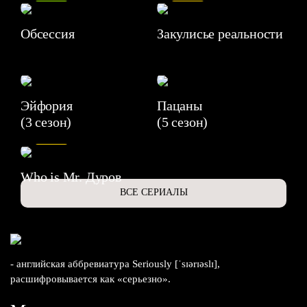
Обсессия
Закулисье реальности
Эйфория
Пацаны
(3 сезон)
(5 сезон)
6.3
Who is Mr. Дуров
ВСЕ СЕРИАЛЫ
- английская аббревиатура Seriously [ˈsɪərɪəslɪ],
расшифровывается как «серьезно».