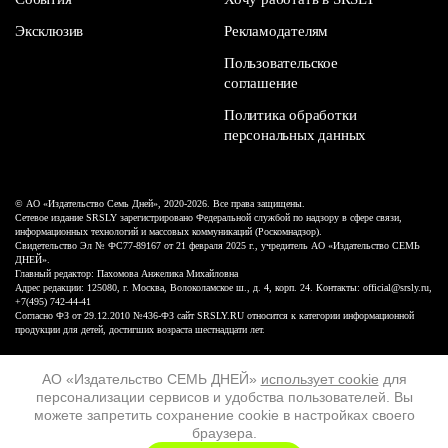
Эксклюзив
Рекламодателям
Пользовательское
соглашение
Политика обработки
персональных данных
© АО «Издательство Семь Дней», 2020-2026. Все права защищены.
Сетевое издание SRSLY зарегистрировано Федеральной службой по надзору в сфере связи,
информационных технологий и массовых коммуникаций (Роскомнадзор).
Свидетельство Эл № ФС77-89167 от 21 февраля 2025 г., учредитель АО «Издательство СЕМЬ
ДНЕЙ».
Главный редактор: Пахомова Анжелика Михайловна
Адрес редакции: 125080, г. Москва, Волоколамское ш., д. 4, корп. 24. Контакты: official@srsly.ru,
+7(495) 742-44-41
Согласно ФЗ от 29.12.2010 №436-ФЗ сайт SRSLY.RU относится к категории информационной
продукции для детей, достигших возраста шестнадцати лет.
Design by White Russian
АО «Издательство СЕМЬ ДНЕЙ»
использует cookie
для
персонализации сервисов и удобства пользователей. Вы
16+
можете запретить сохранение cookie в настройках своего
браузера.