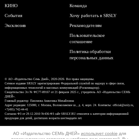
КИНО
Команда
События
Хочу работать в SRSLY
Эксклюзив
Рекламодателям
Пользовательское
соглашение
Политика обработки
персональных данных
© АО «Издательство Семь Дней», 2020-2026. Все права защищены.
Сетевое издание SRSLY зарегистрировано Федеральной службой по надзору в сфере связи,
информационных технологий и массовых коммуникаций (Роскомнадзор).
Свидетельство Эл № ФС77-89167 от 21 февраля 2025 г., учредитель АО «Издательство СЕМЬ
ДНЕЙ».
Главный редактор: Пахомова Анжелика Михайловна
Адрес редакции: 125080, г. Москва, Волоколамское ш., д. 4, корп. 24. Контакты: official@srsly.ru,
+7(495) 742-44-41
Согласно ФЗ от 29.12.2010 №436-ФЗ сайт SRSLY.RU относится к категории информационной
продукции для детей, достигших возраста шестнадцати лет.
Design by White Russian
АО «Издательство СЕМЬ ДНЕЙ»
использует cookie
для