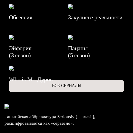
Обсессия
Закулисье реальности
Эйфория
Пацаны
(3 сезон)
(5 сезон)
6.3
Who is Mr. Дуров
ВСЕ СЕРИАЛЫ
- английская аббревиатура Seriously [ˈsɪərɪəslɪ],
расшифровывается как «серьезно».