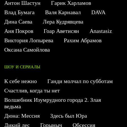
Антон Шастун
Гарик Харламов
Влад Бумага
Валя Карнавал
DAVA
Дина Саева
Лера Кудрявцева
Аня Покров
Гоар Аветисян
Anastasiz
Виктория Лопырева
Рахим Абрамов
Оксана Самойлова
ШОУ И СЕРИАЛЫ
К себе нежно
Ганди молчал по субботам
Счастлив, когда ты нет
Волшебник Изумрудного города 2. Злая
ведьма
Дюна: Мессия
Здесь был Юра
Дикий лес
Горыныч
Обсессия