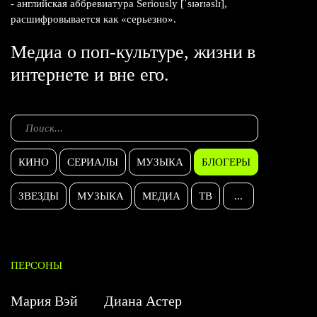
- английская аббревиатура Seriously [ˈsɪərɪəslɪ],
расшифровывается как «серьезно».
Медиа о поп-культуре, жизни в
интернете и вне его.
КИНО
СЕРИАЛЫ
МУЗЫКА
БЛОГЕРЫ
ЗВЕЗДЫ
МУЗЫКА
МЕДИА
ТВ
...
ПЕРСОНЫ
Мария Вэй
Диана Астер