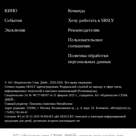
КИНО
Команда
События
Хочу работать в SRSLY
Эксклюзив
Рекламодателям
Пользовательское
соглашение
Политика обработки
персональных данных
© АО «Издательство Семь Дней», 2020-2026. Все права защищены.
Сетевое издание SRSLY зарегистрировано Федеральной службой по надзору в сфере связи,
информационных технологий и массовых коммуникаций (Роскомнадзор).
Свидетельство Эл № ФС77-89167 от 21 февраля 2025 г., учредитель АО «Издательство СЕМЬ
ДНЕЙ».
Главный редактор: Пахомова Анжелика Михайловна
Адрес редакции: 125080, г. Москва, Волоколамское ш., д. 4, корп. 24. Контакты: official@srsly.ru,
+7(495) 742-44-41
Согласно ФЗ от 29.12.2010 №436-ФЗ сайт SRSLY.RU относится к категории информационной
продукции для детей, достигших возраста шестнадцати лет.
Design by White Russian
АО «Издательство СЕМЬ ДНЕЙ»
использует cookie
для