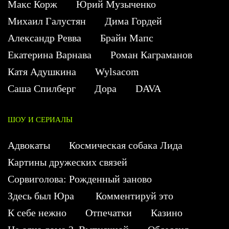
Макс Корж
Юрий Музыченко
Михаил Галустян
Дима Гордей
Александр Ревва
Брайн Мапс
Екатерина Варнава
Роман Каграманов
Катя Адушкина
Wylsacom
Саша Спилберг
Дора
DAVA
ШОУ И СЕРИАЛЫ
Адвокаты
Космическая собака Лида
Картины дружеских связей
Сорвиголова: Рожденный заново
Здесь был Юра
Комментируй это
К себе нежно
Отпечатки
Казино