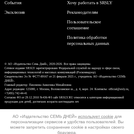
События
Хочу работать в SRSLY
Эксклюзив
Рекламодателям
Пользовательское
соглашение
Политика обработки
персональных данных
© АО «Издательство Семь Дней», 2020-2026. Все права защищены.
Сетевое издание SRSLY зарегистрировано Федеральной службой по надзору в сфере связи,
информационных технологий и массовых коммуникаций (Роскомнадзор).
Свидетельство Эл № ФС77-89167 от 21 февраля 2025 г., учредитель АО «Издательство СЕМЬ
ДНЕЙ».
Главный редактор: Пахомова Анжелика Михайловна
Адрес редакции: 125080, г. Москва, Волоколамское ш., д. 4, корп. 24. Контакты: official@srsly.ru,
+7(495) 742-44-41
Согласно ФЗ от 29.12.2010 №436-ФЗ сайт SRSLY.RU относится к категории информационной
продукции для детей, достигших возраста шестнадцати лет.
Design by White Russian
АО «Издательство СЕМЬ ДНЕЙ»
использует cookie
для
персонализации сервисов и удобства пользователей. Вы
16+
можете запретить сохранение cookie в настройках своего
браузера.