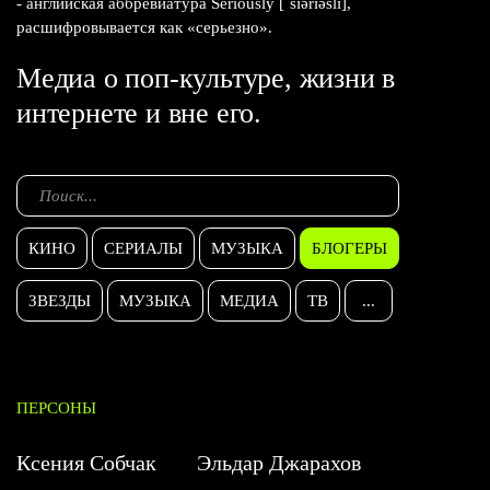
- английская аббревиатура Seriously [ˈsɪərɪəslɪ],
расшифровывается как «серьезно».
Медиа о поп-культуре, жизни в
интернете и вне его.
КИНО
СЕРИАЛЫ
МУЗЫКА
БЛОГЕРЫ
ЗВЕЗДЫ
МУЗЫКА
МЕДИА
ТВ
...
ПЕРСОНЫ
Ксения Собчак
Эльдар Джарахов