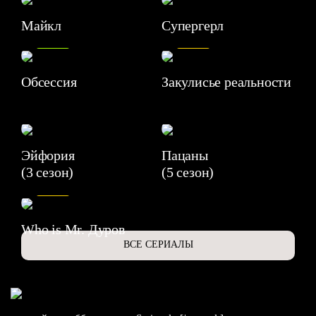
Майкл
Супергерл
8.2
7.1
Обсессия
Закулисье реальности
Эйфория
Пацаны
(3 сезон)
(5 сезон)
6.3
Who is Mr. Дуров
ВСЕ СЕРИАЛЫ