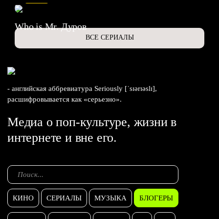
Who is Mr. Дуров
ВСЕ СЕРИАЛЫ
- английская аббревиатура Seriously [ˈsɪərɪəslɪ],
расшифровывается как «серьезно».
Медиа о поп-культуре, жизни в
интернете и вне его.
КИНО
СЕРИАЛЫ
МУЗЫКА
БЛОГЕРЫ