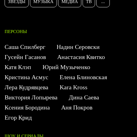
ЗВЕЗДЫ
МУЗЫКА
МЕДИА
ТВ
...
ПЕРСОНЫ
Саша Спилберг
Надин Серовски
Гусейн Гасанов
Анастасия Квитко
Катя Клэп
Юрий Музыченко
Кристина Асмус
Елена Блиновская
Лера Кудрявцева
Kara Kross
Виктория Лопырева
Дина Саева
Ксения Бородина
Аня Покров
Егор Крид
ШОУ И СЕРИАЛЫ