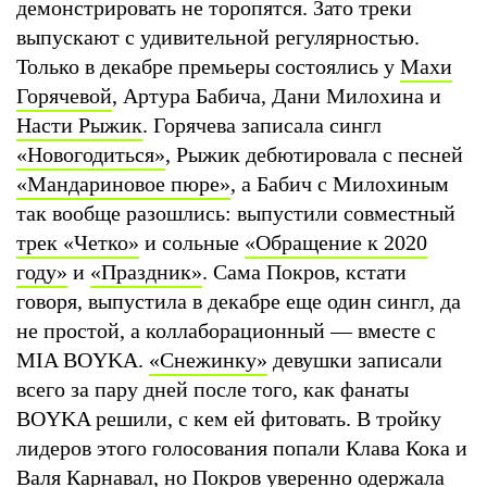
демонстрировать не торопятся. Зато треки
выпускают с удивительной регулярностью.
Только в декабре премьеры состоялись у
Махи
Горячевой
, Артура Бабича, Дани Милохина и
Насти Рыжик
. Горячева записала сингл
«Новогодиться»
, Рыжик дебютировала с песней
«Мандариновое пюре»
, а Бабич с Милохиным
так вообще разошлись: выпустили совместный
трек «Четко»
и сольные
«Обращение к 2020
году»
и
«Праздник»
. Сама Покров, кстати
говоря, выпустила в декабре еще один сингл, да
не простой, а коллаборационный — вместе с
MIA BOYKA.
«Снежинку»
девушки записали
всего за пару дней после того, как фанаты
BOYKA решили, с кем ей фитовать. В тройку
лидеров этого голосования попали Клава Кока и
Валя Карнавал
, но Покров уверенно одержала