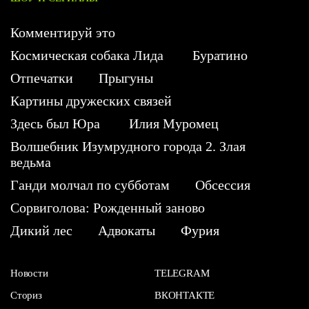
Комментируй это
Космическая собака Лида
Буратино
Отпечатки
Прыгуны
Картины дружеских связей
Здесь был Юра
Илия Муромец
Волшебник Изумрудного города 2. Злая
ведьма
Ганди молчал по субботам
Обсессия
Сорвиголова: Рожденный заново
Дикий лес
Адвокаты
Фурия
Новости
TELEGRAM
Сториз
ВКОНТАКТЕ