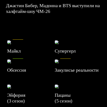
Джастин Бибер, Мадонна и BTS выступили на
халфтайм-шоу ЧМ-26
7.5
Майкл
Супергерл
8.2
7.1
Обсессия
Закулисье реальности
Эйфория
Пацаны
(3 сезон)
(5 сезон)
6.3