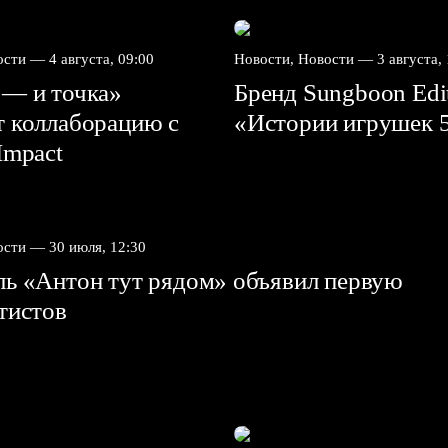
вости —
4 августа, 09:00
Новости, Новости —
3 августа,
 — и точка»
Бренд Sungboon Edi
т коллаборацию с
«Истории игрушек 
mpact⁠⁠
вости —
30 июля, 12:30
ль «Антон тут рядом» объявил первую
ртистов