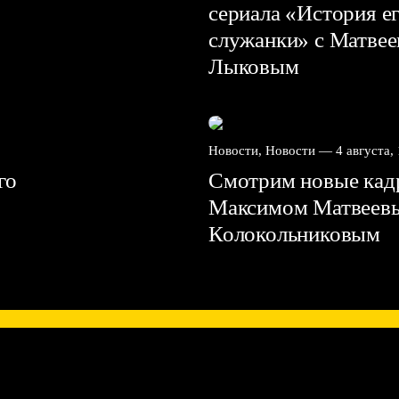
сериала «История е
служанки» с Матве
Лыковым
Новости, Новости —
4 августа,
го
Смотрим новые кадр
Максимом Матвеев
Колокольниковым