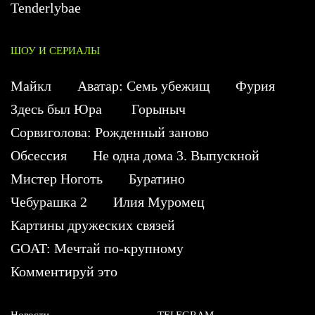
Tenderlybae
ШОУ И СЕРИАЛЫ
Майкл
Аватар: Семь убежищ
Фурия
Здесь был Юра
Горыныч
Сорвиголова: Рожденный заново
Обсессия
Не одна дома 3. Выпускной
Мистер Ноготь
Буратино
Чебурашка 2
Илия Муромец
Картины дружеских связей
GOAT: Мечтай по-крупному
Комментируй это
Новости
TELEGRAM