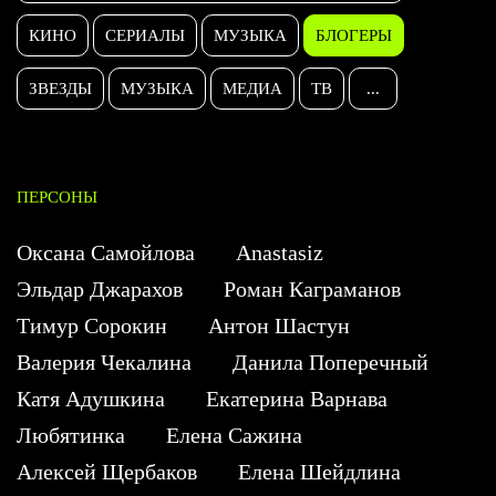
КИНО
СЕРИАЛЫ
МУЗЫКА
БЛОГЕРЫ
ЗВЕЗДЫ
МУЗЫКА
МЕДИА
ТВ
...
ПЕРСОНЫ
Оксана Самойлова
Anastasiz
Эльдар Джарахов
Роман Каграманов
Тимур Сорокин
Антон Шастун
Валерия Чекалина
Данила Поперечный
Катя Адушкина
Екатерина Варнава
Любятинка
Елена Сажина
Алексей Щербаков
Елена Шейдлина