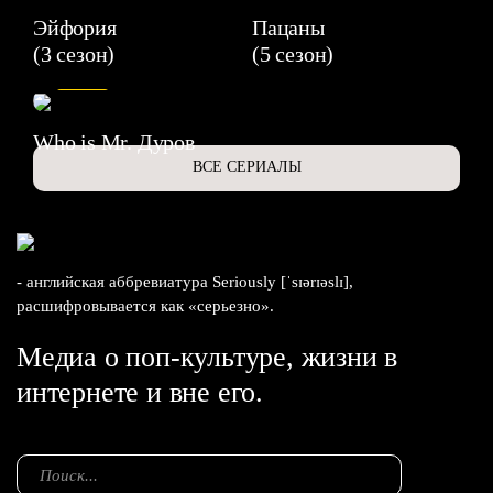
Эйфория
Пацаны
(3 сезон)
(5 сезон)
6.3
Who is Mr. Дуров
ВСЕ СЕРИАЛЫ
- английская аббревиатура Seriously [ˈsɪərɪəslɪ],
расшифровывается как «серьезно».
Медиа о поп-культуре, жизни в
интернете и вне его.