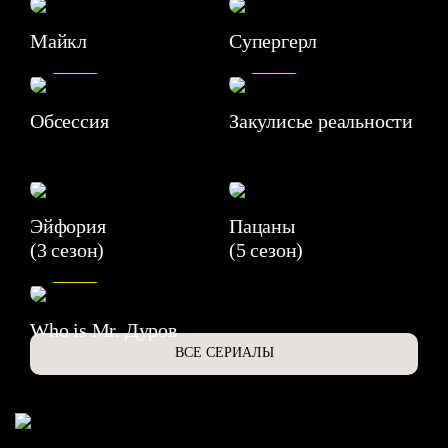
Майкл
Супергерл
8.2
7.1
Обсессия
Закулисье реальности
Эйфория
Пацаны
(3 сезон)
(5 сезон)
6.3
Who is Mr. Дуров
ВСЕ СЕРИАЛЫ