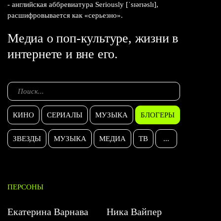
- английская аббревиатура Seriously [ˈsɪərɪəslɪ],
расшифровывается как «серьезно».
Медиа о поп-культуре, жизни в
интернете и вне его.
КИНО
СЕРИАЛЫ
МУЗЫКА
БЛОГЕРЫ
ЗВЕЗДЫ
МУЗЫКА
МЕДИА
ТВ
...
ПЕРСОНЫ
Екатерина Варнава
Ника Вайпер