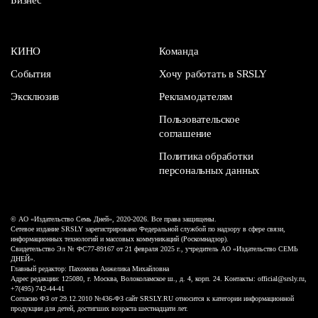
КИНО
Команда
События
Хочу работать в SRSLY
Эксклюзив
Рекламодателям
Пользовательское
соглашение
Политика обработки
персональных данных
© АО «Издательство Семь Дней», 2020-2026. Все права защищены.
Сетевое издание SRSLY зарегистрировано Федеральной службой по надзору в сфере связи,
информационных технологий и массовых коммуникаций (Роскомнадзор).
Свидетельство Эл № ФС77-89167 от 21 февраля 2025 г., учредитель АО «Издательство СЕМЬ
ДНЕЙ».
Главный редактор: Пахомова Анжелика Михайловна
Адрес редакции: 125080, г. Москва, Волоколамское ш., д. 4, корп. 24. Контакты: official@srsly.ru,
+7(495) 742-44-41
Согласно ФЗ от 29.12.2010 №436-ФЗ сайт SRSLY.RU относится к категории информационной
продукции для детей, достигших возраста шестнадцати лет.