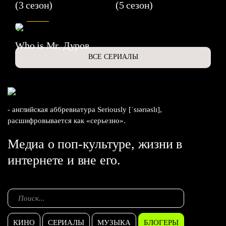
(3 сезон)
(5 сезон)
6.3
Who is Mr. Дуров
ВСЕ СЕРИАЛЫ
- английская аббревиатура Seriously [ˈsɪərɪəslɪ],
расшифровывается как «серьезно».
Медиа о поп-культуре, жизни в
интернете и вне его.
КИНО
СЕРИАЛЫ
МУЗЫКА
БЛОГЕРЫ