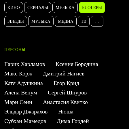
КИНО
СЕРИАЛЫ
МУЗЫКА
БЛОГЕРЫ
ЗВЕЗДЫ
МУЗЫКА
МЕДИА
ТВ
...
ПЕРСОНЫ
Гарик Харламов
Ксения Бородина
Макс Корж
Дмитрий Нагиев
Катя Адушкина
Егор Крид
Алена Венум
Сергей Шнуров
Мари Сенн
Анастасия Квитко
Эльдар Джарахов
Нюша
Субхан Мамедов
Дима Гордей