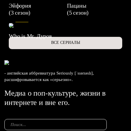
Эйфория
Пацаны
(3 сезон)
(5 сезон)
6.3
Who is Mr. Дуров
ВСЕ СЕРИАЛЫ
- английская аббревиатура Seriously [ˈsɪərɪəslɪ],
расшифровывается как «серьезно».
Медиа о поп-культуре, жизни в
интернете и вне его.