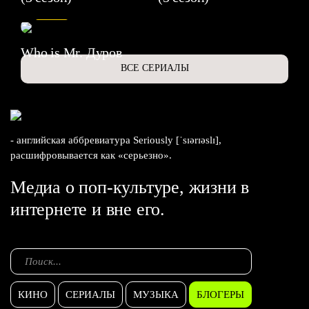
6.3
Who is Mr. Дуров
ВСЕ СЕРИАЛЫ
- английская аббревиатура Seriously [ˈsɪərɪəslɪ],
расшифровывается как «серьезно».
Медиа о поп-культуре, жизни в
интернете и вне его.
КИНО
СЕРИАЛЫ
МУЗЫКА
БЛОГЕРЫ