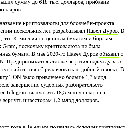
ьшил сумму до 618 тыс. долларов, прибавив
долларов.
название криптовалюты для блокчейн-проекта
ении нескольких лет разрабатывал
Павел Дуров
. В
но, что Комиссия по ценным бумагам и биржам
 Gram, поскольку криптовалюта не была
нная бумага. В мае 2020-го Павел Дуров
объявил
о
N. Предприниматель также выразил надежду, что
гут найти способ реализовать подобный проект. В
кту TON было привлечено больше 1,7 млрд
осле завершения судебных разбирательств
л Telegram выплатить 18,5 млн долларов в
е вернуть инвесторам 1,2 млрд долларов.
ого года в Telegram
появилась
функция групповых