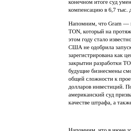
конечном итоге суд умен
компенсацию в 6,7 тыс. 
Напомним, что Gram — 
TON, который на протяж
этом году стало извест
США не одобрила запуск
зарегистрирована как це
закрытии разработки TO
будущие бизнесмены смо
общей сложности к прое
долларов инвестиций. П
американский суд призва
качестве штрафа, а такж
Напомним, что в июне эт