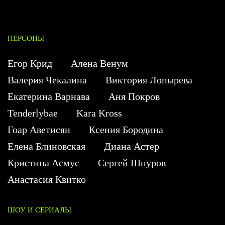
ПЕРСОНЫ
Егор Крид
Алена Венум
Валерия Чекалина
Виктория Лопырева
Екатерина Варнава
Аня Покров
Tenderlybae
Kara Kross
Гоар Аветисян
Ксения Бородина
Елена Блиновская
Диана Астер
Кристина Асмус
Сергей Шнуров
Анастасия Квитко
ШОУ И СЕРИАЛЫ