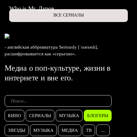
Who is Mr. Дуров
ВСЕ СЕРИАЛЫ
- английская аббревиатура Seriously [ˈsɪərɪəslɪ],
расшифровывается как «серьезно».
Медиа о поп-культуре, жизни в
интернете и вне его.
КИНО
СЕРИАЛЫ
МУЗЫКА
БЛОГЕРЫ
ЗВЕЗДЫ
МУЗЫКА
МЕДИА
ТВ
...