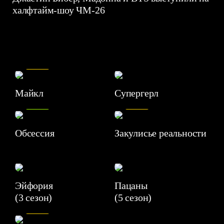
халфтайм-шоу ЧМ-26
7.5
Майкл
Супергерл
8.2
7.1
Обсессия
Закулисье реальности
Эйфория
Пацаны
(3 сезон)
(5 сезон)
6.3