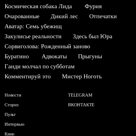
Космическая собака Лида
Фурия
Очарованные
Дикий лес
Отпечатки
Аватар: Семь убежищ
Закулисье реальности
Здесь был Юра
Сорвиголова: Рожденный заново
Буратино
Адвокаты
Прыгуны
Ганди молчал по субботам
Комментируй это
Мистер Ноготь
Новости
TELEGRAM
Сториз
ВКОНТАКТЕ
Пульт
Интервью
Кино