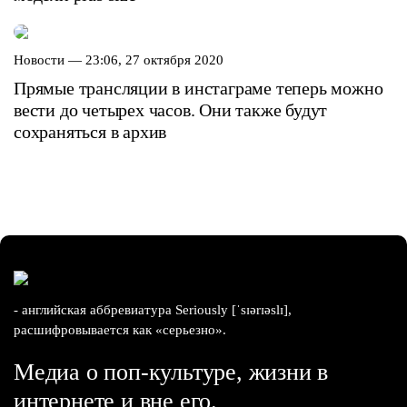
Новости —
23:06, 27 октября 2020
Прямые трансляции в инстаграме теперь можно
вести до четырех часов. Они также будут
сохраняться в архив
- английская аббревиатура Seriously [ˈsɪərɪəslɪ],
расшифровывается как «серьезно».
Медиа о поп-культуре, жизни в
интернете и вне его.