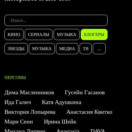
КИНО
СЕРИАЛЫ
МУЗЫКА
БЛОГЕРЫ
ЗВЕЗДЫ
МУЗЫКА
МЕДИА
ТВ
...
ПЕРСОНЫ
Дима Масленников
Гусейн Гасанов
Ида Галич
Катя Адушкина
Виктория Лопырева
Анастасия Квитко
Мари Сенн
Ирина Шейк
Михаил Литвин
Anastasiz
DAVA