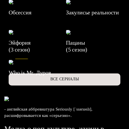
Обсессия
Закулисье реальности
Эйфория
Пацаны
(3 сезон)
(5 сезон)
6.3
Who is Mr. Дуров
ВСЕ СЕРИАЛЫ
- английская аббревиатура Seriously [ˈsɪərɪəslɪ],
расшифровывается как «серьезно».
Медиа о поп-культуре, жизни в