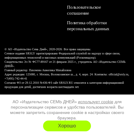
Пользовательское
соглашение
Политика обработки
персональных данных
© АО «Издательство Семь Дней», 2020-2026. Все права защищены.
Сетевое издание SRSLY зарегистрировано Федеральной службой по надзору в сфере связи,
информационных технологий и массовых коммуникаций (Роскомнадзор).
Свидетельство Эл № ФС77-89167 от 21 февраля 2025 г., учредитель АО «Издательство СЕМЬ
ДНЕЙ».
Главный редактор: Пахомова Анжелика Михайловна
Адрес редакции: 125080, г. Москва, Волоколамское ш., д. 4, корп. 24. Контакты: official@srsly.ru,
+7(495) 742-44-41
Согласно ФЗ от 29.12.2010 №436-ФЗ сайт SRSLY.RU относится к категории информационной
продукции для детей, достигших возраста шестнадцати лет.
Design by White Russian
АО «Издательство СЕМЬ ДНЕЙ»
использует cookie
для
персонализации сервисов и удобства пользователей. Вы
16+
можете запретить сохранение cookie в настройках своего
браузера.
ХОЧУ ЕЩЁ
Хорошо