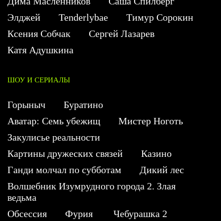
Дима Масленников
Саша Спилберг
Элджей
Tenderlybae
Тимур Сорокин
Ксения Собчак
Сергей Лазарев
Катя Адушкина
ШОУ И СЕРИАЛЫ
Горыныч
Буратино
Аватар: Семь убежищ
Мистер Ноготь
Закулисье реальности
Картины дружеских связей
Казино
Ганди молчал по субботам
Дикий лес
Волшебник Изумрудного города 2. Злая
ведьма
Обсессия
Фурия
Чебурашка 2