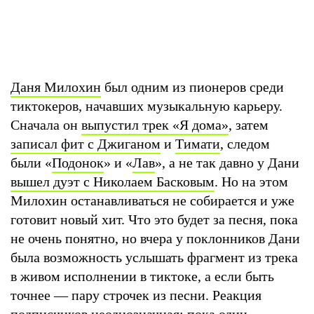
Даня Милохин
был одним из пионеров среди
тиктокеров, начавших музыкальную карьеру.
Сначала он
выпустил трек «Я дома»
, затем
записал фит с Джиганом
и
Тимати
, следом
были «
Подонок
» и «
Лав
», а не так давно у Дани
вышел дуэт с Николаем Басковым
. Но на этом
Милохин останавливаться не собирается и уже
готовит новый хит. Что это будет за песня, пока
не очень понятно, но вчера у поклонников Дани
была возможность услышать фрагмент из трека
в живом исполнении в тиктоке, а если быть
точнее — пару строчек из песни. Реакция
подписчиков неоднозначная: пока одни