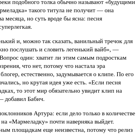
реки подобного толка обычно называют «будущими
рмеладка» такого титула не получит — она
а месяца, но суть вроде бы ясна: песня
суперлегкая.
нький и, можно так сказать, ванильный тречок для
жно послушать и словить легенький вайб», —
 Вопрос один: хватит ли этим самым подросткам
зрения, что нет, потому что настала эра
блогер, естественно, задумывается о клипе. По его
ачались, но крутая идея уже есть. «Если песня
дках, то этот мир обязательно увидит клип на
— добавил Бабич.
оклонников Артура: если дело только в количестве
 на «Мармеладку» почти наверняка выйдет.
ным площадкам еще неизвестна, потому что релиз