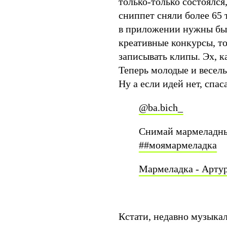
только-только состоялся
сниппет сняли более 65 
в приложении нужны бы
креативные конкурсы, т
записывать клипы. Эх, к
Теперь молодые и весел
Ну а если идей нет, спа
@ba.bich_
Снимай мармеладны
##моямармеладка
Мармеладка - Арту
Кстати, недавно музыка