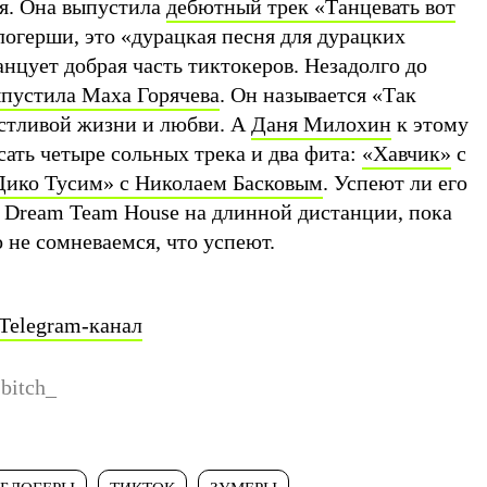
я. Она выпустила
дебютный трек «Танцевать вот
логерши, это «дурацкая песня для дурацких
танцует добрая часть тиктокеров. Незадолго до
ыпустила Маха Горячева
. Он называется «Так
стливой жизни и любви. А
Даня Милохин
к этому
ать четыре сольных трека и два фита:
«Хавчик»
с
Дико Тусим» с Николаем Басковым
. Успеют ли его
з Dream Team House на длинной дистанции, пока
 не сомневаемся, что успеют.
Telegram-канал
bitch_