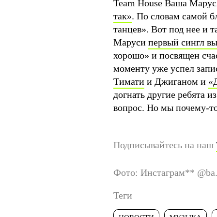
Team House Ваша Марус
так»
. По словам самой б
танцев». Вот под нее и 
Маруси
первый сингл в
хорошо» и посвящен сча
моменту уже успел запис
Тимати
и Джиганом и
«
догнать другие ребята и
вопрос. Но мы почему-то
Подписывайтесь на наш
Фото: Инстаграм
**
@ba.
Теги