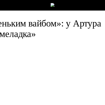
еньким вайбом»: у Артура
рмеладка»