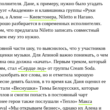
полнителя. Дане, к примеру, нужно было угадать
дуэт «Академия» и клавишника группы «Руки
на, а Алене —
Киевстонера
, Niletto и Нагано.
орошо разбирается в современных исполнителях.
ом, что предлагала Niletto записать совместный
ачем ему это нужно.
овной части шоу, то выяснилось, что у участников
оценки музыки. Для Апиной важно понимать, о чем
ина она должна «качать». Первым треком, который
ям, стал
«Сердце лед»
от группы Cream Soda.
разобрать все слова, но и отметила хорошую
есне девять баллов, в то время как Даня оценил ее
стали
«Веснушки»
Тимы Белорусских, которые
ллов и смогли попасть в постоянный чарт
нее герои также послушали «Тепло»
Макса
oval «Мы открываем бизнес», однако их Алена и