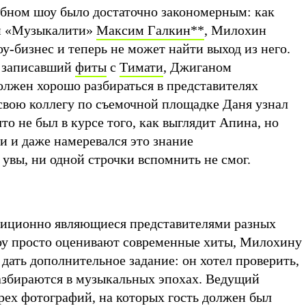
обном шоу было достаточно закономерным: как
й «Музыкалити»
Максим Галкин
**
, Милохин
оу-бизнес и теперь не может найти выход из него.
, записавший
фиты
с
Тимати
, Джиганом
должен хорошо разбираться в представителях
 свою коллегу по съемочной площадке Даня узнал
что не был в курсе того, как выглядит Апина, но
ни и даже намеревался это знание
 увы, ни одной строчки вспомнить не смог.
адиционно являющиеся представителями разных
оу просто оценивают современные хиты, Милохину
дать дополнительное задание: он хотел проверить,
азбираются в музыкальных эпохах. Ведущий
рех фотографий, на которых гость должен был