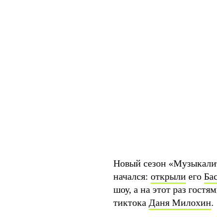
Новый сезон «Музыкалит
начался:
открыли
его
Ба
шоу, а на этот раз гостя
тиктока
Даня Милохин
.