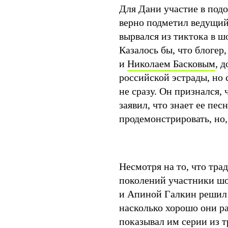
Для Дани участие в под
верно подметил ведущи
вырвался из тиктока в ш
Казалось бы, что блогер
и
Николаем Басковым
, 
российской эстрады, но
не сразу. Он признался, 
заявил, что знает ее пес
продемонстрировать, но,
Несмотря на то, что тр
поколений участники ш
и Апиной Галкин решил 
насколько хорошо они р
показывал им серии из т