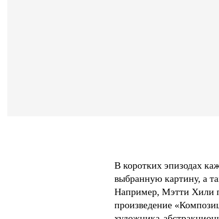
В коротких эпизодах ка
выбранную картину, а та
Например, Мэтти Хили п
произведение «Композиц
художника-абстракциони