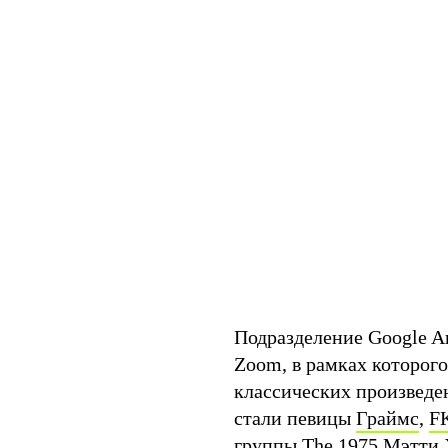
Подразделение Google Ar
Zoom, в рамках которог
классических произведен
стали певицы
Граймс
,
F
группы The 1975
Мэтти 