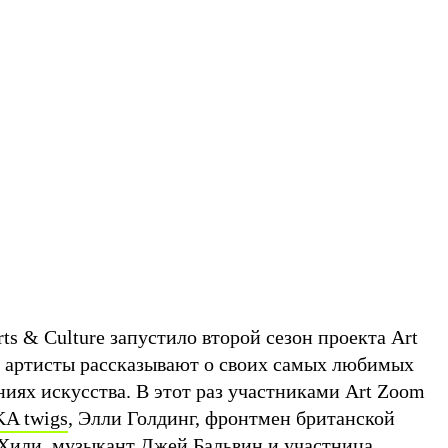
ts & Culture запустило второй сезон проекта Art
о артисты рассказывают о своих самых любимых
иях искусства. В этот раз участниками Art Zoom
KA twigs
, Элли Голдинг, фронтмен британской
Хили
, музыкант Джей Бальвин и участница