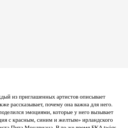
ждый из приглашенных артистов описывает
кже рассказывает, почему она важна для него.
оделился эмоциями, которые у него вызывает
ия с красным, синим и желтым» ирландского
ста Пита Мондриана. В то же время FKA twigs